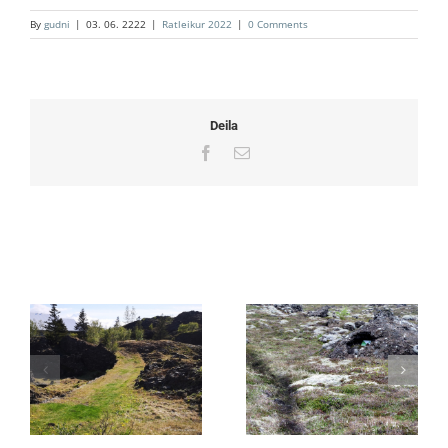
By
gudni
|
03. 06. 2222
|
Ratleikur 2022
|
0 Comments
Deila
Facebook
Email
Related Posts
1. Kirkjuvegur (norðan
3. Hagakotsstígur
Hjallabrautar)