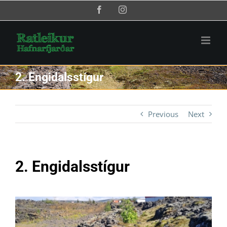
Skip
Facebook
Instagram
to
content
2. Engidalsstígur
Previous
Next
2. Engidalsstígur
View
Larger