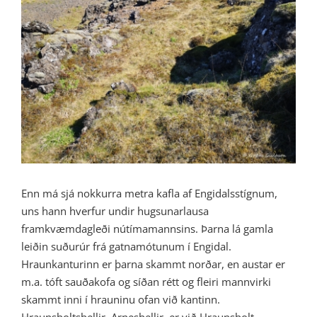
Image
Enn má sjá nokkurra metra kafla af Engidalsstígnum,
uns hann hverfur undir hugsunarlausa
framkvæmdagleði nútímamannsins. Þarna lá gamla
leiðin suðurúr frá gatnamótunum í Engidal.
Hraunkanturinn er þarna skammt norðar, en austar er
m.a. tóft sauðakofa og síðan rétt og fleiri mannvirki
skammt inni í hrauninu ofan við kantinn.