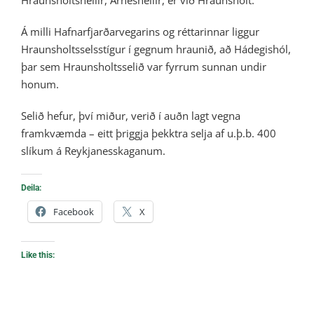
Hraunsholtshellir, Arneshellir, er við Hraunsholt.
Á milli Hafnarfjarðarvegarins og réttarinnar liggur
Hraunsholtsselsstígur í gegnum hraunið, að Hádegishól,
þar sem Hraunsholtsselið var fyrrum sunnan undir
honum.
Selið hefur, því miður, verið í auðn lagt vegna
framkvæmda – eitt þriggja þekktra selja af u.þ.b. 400
slíkum á Reykjanesskaganum.
Deila:
Facebook
X
Like this: