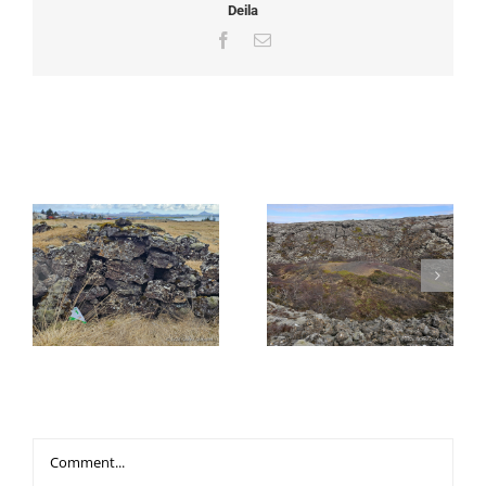
Deila
Facebook
Email
Related Posts
30. Ratleikur
Ratleikskortin eru farin
Hafnarfjarðar er
í prentun!
hafinn!
Leave A Comment
Comment