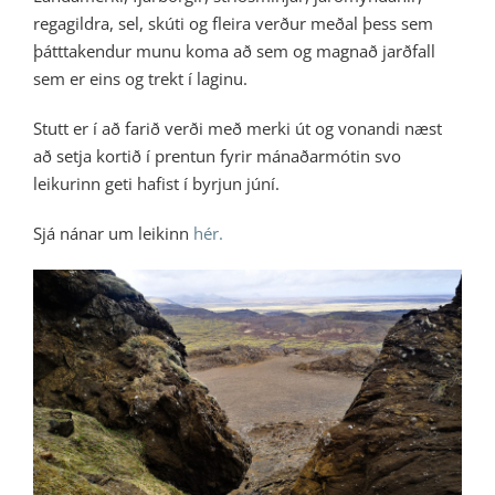
regagildra, sel, skúti og fleira verður meðal þess sem
þátttakendur munu koma að sem og magnað jarðfall
sem er eins og trekt í laginu.
Stutt er í að farið verði með merki út og vonandi næst
að setja kortið í prentun fyrir mánaðarmótin svo
leikurinn geti hafist í byrjun júní.
Sjá nánar um leikinn
hér.