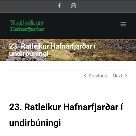
Skip
Facebook
Instagram
to
content
23. Ratleikur Hafnarfjarðar í
undirbúningi
Previous
Next
23. Ratleikur Hafnarfjarðar í
undirbúningi