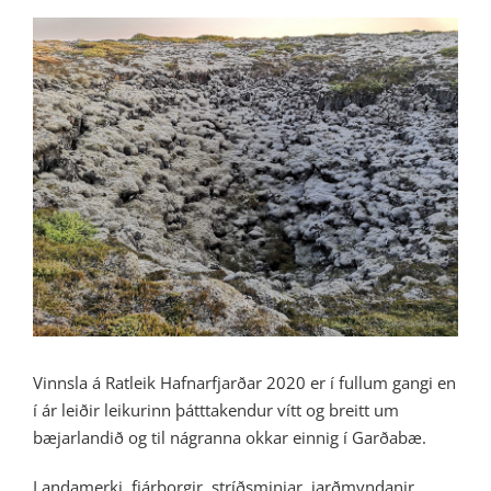
View
Larger
Image
Vinnsla á Ratleik Hafnarfjarðar 2020 er í fullum gangi en
í ár leiðir leikurinn þátttakendur vítt og breitt um
bæjarlandið og til nágranna okkar einnig í Garðabæ.
Landamerki, fjárborgir, stríðsminjar, jarðmyndanir,