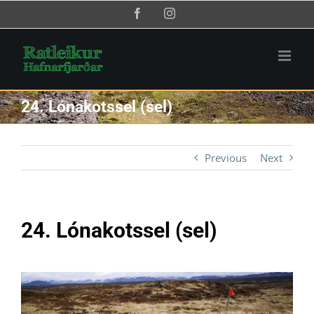
Skip
Facebook
Instagram
to
content
24. Lónakotssel (sel)
Previous
Next
24. Lónakotssel (sel)
View
Larger