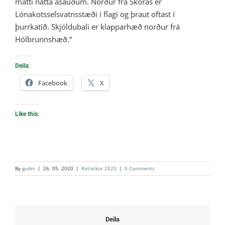
mátti nátta ásauðum. Norður frá Skorás er
Lónakotsselsvatnsstæði í flagi og þraut oftast í
þurrkatíð. Skjöldubali er klapparhæð norður frá
Hólbrunnshæð.“
Deila:
Facebook
X
Like this:
By
gudni
|
26. 05. 2020
|
Ratleikur 2020
|
0 Comments
Deila