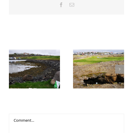
Facebook
Email
Related Posts
2. Móðhola (draugur) –
1. Fornubúðir (verslun)
Hvaleyrarhraun
Leave A Comment
Comment