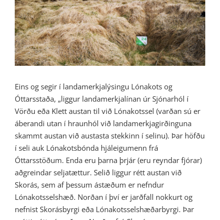
Image
Eins og segir í landamerkjalýsingu Lónakots og
Óttarsstaða, „liggur landamerkjalínan úr Sjónarhól í
Vörðu eða Klett austan til við Lónakotssel (varðan sú er
áberandi utan í hraunhól við landamerkjagirðinguna
skammt austan við austasta stekkinn í selinu). Þar höfðu
í seli auk Lónakotsbónda hjáleigumenn frá
Óttarsstöðum. Enda eru þarna þrjár (eru reyndar fjórar)
aðgreindar seljatættur. Selið liggur rétt austan við
Skorás, sem af þessum ástæðum er nefndur
Lónakotsselshæð. Norðan í því er jarðfall nokkurt og
nefnist Skorásbyrgi eða Lónakotsselshæðarbyrgi. Þar