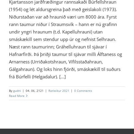
Kjartansson jarðfræðingur rannsakaði Búrfellshraun
(1954) og lét aldursgreina það með geislakoli (1973).
Niðurstaðan var að hraunið væri um 8000 ára. Fyrst
rann taumur niður í Straumsvík – hann er nú grafinn
undir yngri hraunum (t.d. Kapelluhrauni) utan
smáskækill sem stendur upp úr og nefnist Selhraun.
Næst rann taumurinn; Gráhelluhraun til sjávar í
Hafnarfirði. Þá þriðji taumur til sjávar milli Álftaness og
Arnarness (Urriðakotshraun, Vífilsstaðahraun,
Gálgahraun). Og loks hinn fjórði, smáskækill til suðurs
frá Búrfelli (Helgadalur). [...]
By
gudni
|
04. 06. 2121
|
Ratleikur 2021
|
0 Comments
Read More