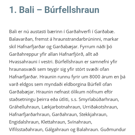
1. Bali – Búrfellshraun
Bali er nú austasti bærinn í Garðahverfi í Garðabæ.
Balavarðan, fremst á hraunstrandarbrúninni, markar
skil Hafnarfjarðar og Garðabæjar. Fyrrum náði þó
Garðahreppur yfir allan Hafnarfjörð, allt að
Hvassahrauni í vestri. Búrfellshraun er samnefni yfir
hraunasvæði sem teygir sig yfir stórt svæði ofan
Hafnarfjarðar. Hraunin runnu fyrir um 8000 árum en þá
varð eldgos sem myndaði eldborgina Búrfell ofan
Garðabæjar. Hraunin nefnast ólíkum nöfnum eftir
staðsetningu þeirra eða útliti, s.s. Smyrlabúðarhraun,
Gráhelluhraun, Lækjarbotnahraun, Urriðakotshraun,
Hafnarfjarðarhraun, Garðahraun, Stekkjahraun,
Engidalshraun, Klettahraun, Svínahraun,
Vífilsstaðahraun, Gálgahraun og Balahraun. Guðmundur