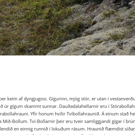
ber keim af dyngjugosi. Gígurinn, mjög stór, er utan í vestanve
ð úr gígum skammt sunnar. Dauðadalahellarnir eru í Stórabollahrau
tórabollahrauni. Yfir honum hvílir Tvíbollahraunið. Á einum stað h
Mið-Bollum. Tví-Bollarnir þeir eru tveir samliggjandi gígar í br
áglendið en einnig runnið í lokuðum rásum. Hraunið flæmdist síðan