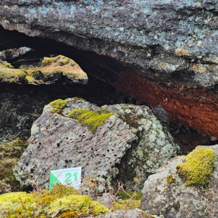
21. Dauðadalir – útilegumenn
Ratleikur 2024