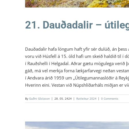
21. Dauðadalir – útil
Dauðadalir hafa löngum haft yfir sér dulúð, án þess 
voru við Húsfell á 15. öld hafi um skeið haldið til í
í Rauðshelli í Helgadal. Aðrar gætu mögulega verið þa
gáð, má vel merkja forna lækjarfarvegi neðan vestanv
í Andvara árið 1959 um „Útilegumannaslóðir á Reykjane
Hverinn eini. Vestan við Núpshlíðarháls miðjan er víðá
By
Guðni Gíslason
|
28. 05. 2424
|
Ratleikur 2024
|
0 Comments