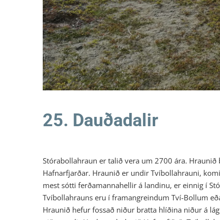
25. Dauðadalir
Stórabollahraun er talið vera um 2700 ára. Hraunið 
Hafnarfjarðar. Hraunið er undir Tvíbollahrauni, komi
mest sótti ferðamannahellir á landinu, er einnig í S
Tvíbollahrauns eru í framangreindum Tví-Bollum eða 
Hraunið hefur fossað niður bratta hlíðina niður á l