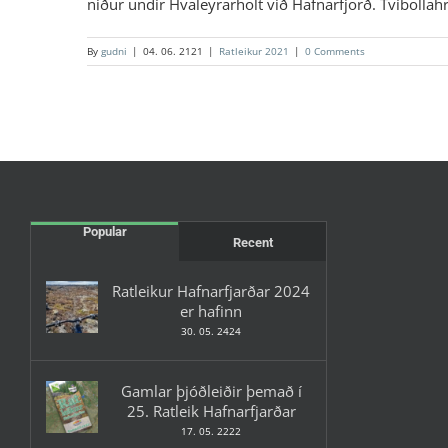
niður undir Hvaleyrarholt við Hafnarfjörð. Tvíbolla
By
gudni
|
04. 06. 2121
|
Ratleikur 2021
|
0 Comments
Popular
Recent
Ratleikur Hafnarfjarðar 2024
er hafinn
30. 05. 2424
Gamlar þjóðleiðir þemað í
25. Ratleik Hafnarfjarðar
17. 05. 2222