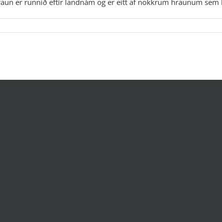
hraun er runnið eftir landnám og er eitt af nokkrum hraunum sem