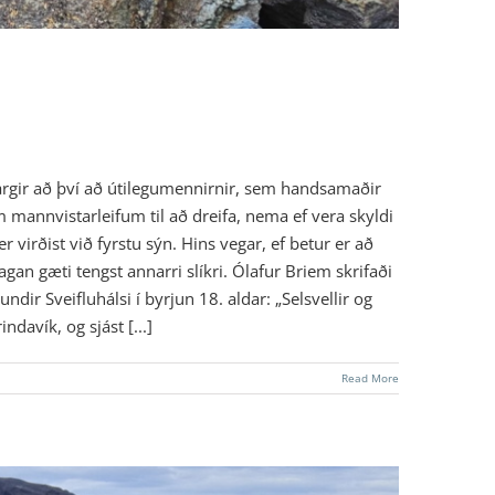
margir að því að útilegumennirnir, sem handsamaðir
m mannvistarleifum til að dreifa, nema ef vera skyldi
 virðist við fyrstu sýn. Hins vegar, ef betur er að
an gæti tengst annarri slíkri. Ólafur Briem skrifaði
ir Sveifluhálsi í byrjun 18. aldar: „Selsvellir og
davík, og sjást [...]
Read More