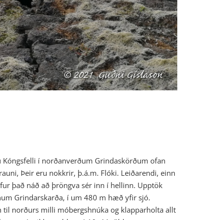
rðu Kóngsfelli í norðanverðum Grindaskörðum ofan
ni, Þeir eru nokkrir, þ.á.m. Flóki. Leiðarendi, einn
efur það náð að þröngva sér inn í hellinn. Upptök
únum Grindarskarða, í um 480 m hæð yfir sjó.
 til norðurs milli móbergshnúka og klapparholta allt