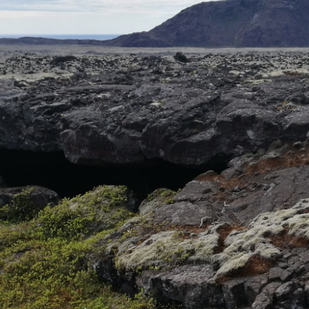
25. Dauðadalir
Ratleikur 2021