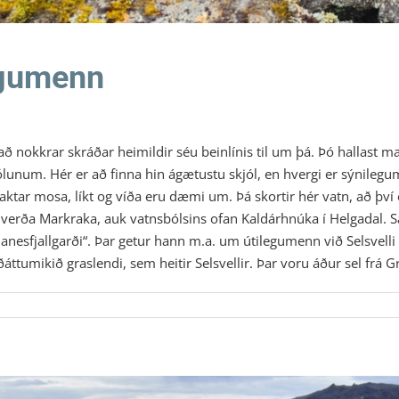
egumenn
að nokkrar skráðar heimildir séu beinlínis til um þá. Þó hallast 
 dölunum. Hér er að finna hin ágætustu skjól, en hvergi er sýnilegu
ktar mosa, líkt og víða eru dæmi um. Þá skortir hér vatn, að því er
erða Markraka, auk vatnsbólsins ofan Kaldárhnúka í Helgadal. Sag
sfjallgarði“. Þar getur hann m.a. um útilegumenn við Selsvelli und
ttumikið graslendi, sem heitir Selsvellir. Þar voru áður sel frá Grin