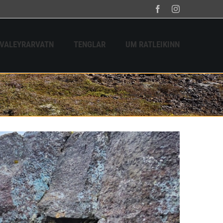
Facebook
Instagram
HVALEYRARVATN
TENGLAR
UM RATLEIKINN
Home
Tag:
Dauðadalir