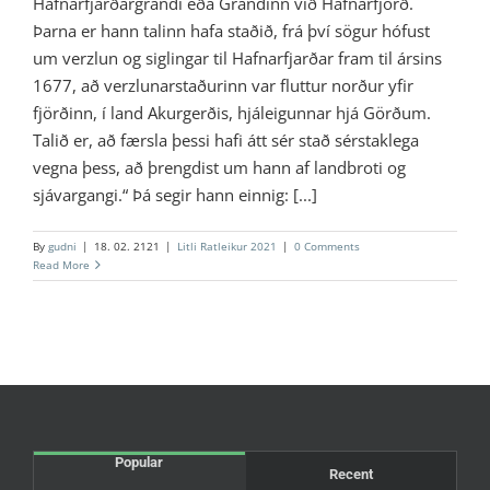
Hafnarfjarðargrandi eða Grandinn við Hafnarfjörð.
Þarna er hann talinn hafa staðið, frá því sögur hófust
um verzlun og siglingar til Hafnarfjarðar fram til ársins
1677, að verzlunarstaðurinn var fluttur norður yfir
fjörðinn, í land Akurgerðis, hjáleigunnar hjá Görðum.
Talið er, að færsla þessi hafi átt sér stað sérstaklega
vegna þess, að þrengdist um hann af landbroti og
sjávargangi.“ Þá segir hann einnig: [...]
By
gudni
|
18. 02. 2121
|
Litli Ratleikur 2021
|
0 Comments
Read More
Popular
Recent