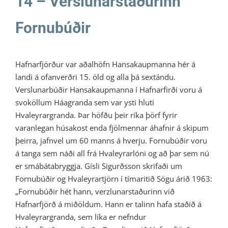
14 – Verslunarstaðurinn
Fornubúðir
Hafnarfjörður var aðalhöfn Hansakaupmanna hér á
landi á ofanverðri 15. öld og alla þá sextándu.
Verslunarbúðir Hansakaupmanna í Hafnarfirði voru á
svoköllum Háagranda sem var ysti hluti
Hvaleyrargranda. Þar höfðu þeir ríka þörf fyrir
varanlegan húsakost enda fjölmennar áhafnir á skipum
þeirra, jafnvel um 60 manns á hverju. Fornubúðir voru
á tanga sem náði all frá Hvaleyrarlóni og að þar sem nú
er smábátabryggja. Gísli Sigurðsson skrifaði um
Fornubúðir og Hvaleyrartjörn í tímaritið Sögu árið 1963:
„Fornubúðir hét hann, verzlunarstaðurinn við
Hafnarfjörð á miðöldum. Hann er talinn hafa staðið á
Hvaleyrargranda, sem líka er nefndur