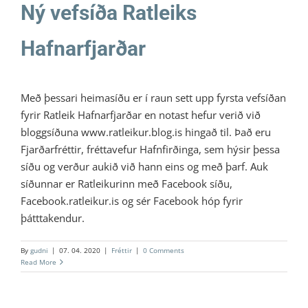
Ný vefsíða Ratleiks
Hafnarfjarðar
Með þessari heimasíðu er í raun sett upp fyrsta vefsíðan
fyrir Ratleik Hafnarfjarðar en notast hefur verið við
bloggsíðuna www.ratleikur.blog.is hingað til. Það eru
Fjarðarfréttir, fréttavefur Hafnfirðinga, sem hýsir þessa
síðu og verður aukið við hann eins og með þarf. Auk
síðunnar er Ratleikurinn með Facebook síðu,
Facebook.ratleikur.is og sér Facebook hóp fyrir
þátttakendur.
By
gudni
|
07. 04. 2020
|
Fréttir
|
0 Comments
Read More