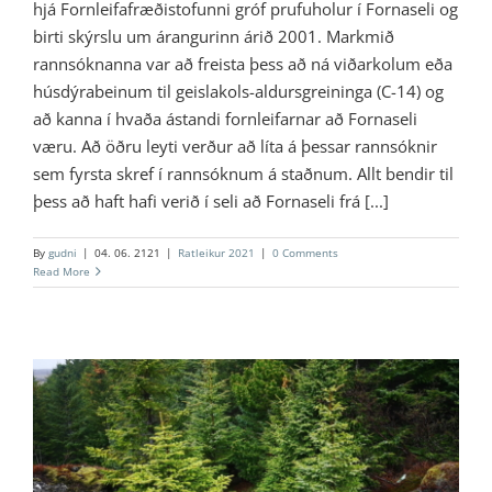
hjá Fornleifafræðistofunni gróf prufuholur í Fornaseli og
birti skýrslu um árangurinn árið 2001. Markmið
rannsóknanna var að freista þess að ná viðarkolum eða
húsdýrabeinum til geislakols-aldursgreininga (C-14) og
að kanna í hvaða ástandi fornleifarnar að Fornaseli
væru. Að öðru leyti verður að líta á þessar rannsóknir
sem fyrsta skref í rannsóknum á staðnum. Allt bendir til
þess að haft hafi verið í seli að Fornaseli frá [...]
By
gudni
|
04. 06. 2121
|
Ratleikur 2021
|
0 Comments
Read More
22. Kýrskarð – Ögmundarhraun