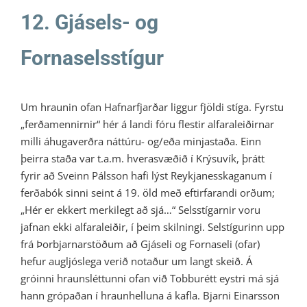
12. Gjásels- og
Fornaselsstígur
Um hraunin ofan Hafnarfjarðar liggur fjöldi stíga. Fyrstu
„ferðamennirnir“ hér á landi fóru flestir alfaraleiðirnar
milli áhugaverðra náttúru- og/eða minjastaða. Einn
þeirra staða var t.a.m. hverasvæðið í Krýsuvík, þrátt
fyrir að Sveinn Pálsson hafi lýst Reykjanesskaganum í
ferðabók sinni seint á 19. öld með eftirfarandi orðum;
„Hér er ekkert merkilegt að sjá…“ Selsstígarnir voru
jafnan ekki alfaraleiðir, í þeim skilningi. Selstígurinn upp
frá Þorbjarnarstöðum að Gjáseli og Fornaseli (ofar)
hefur augljóslega verið notaður um langt skeið. Á
gróinni hraunsléttunni ofan við Tobburétt eystri má sjá
hann grópaðan í hraunhelluna á kafla. Bjarni Einarsson