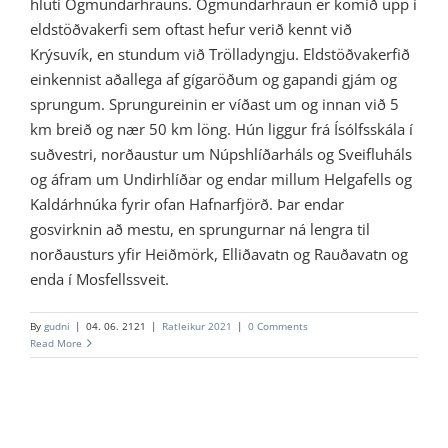
hluti Ögmundarhrauns. Ögmundarhraun er komið upp í
eldstöðvakerfi sem oftast hefur verið kennt við
Krýsuvík, en stundum við Trölladyngju. Eldstöðvakerfið
einkennist aðallega af gígaröðum og gapandi gjám og
sprungum. Sprungureinin er víðast um og innan við 5
km breið og nær 50 km löng. Hún liggur frá Ísólfsskála í
suðvestri, norðaustur um Núpshlíðarháls og Sveifluháls
og áfram um Undirhlíðar og endar millum Helgafells og
Kaldárhnúka fyrir ofan Hafnarfjörð. Þar endar
gosvirknin að mestu, en sprungurnar ná lengra til
norðausturs yfir Heiðmörk, Elliðavatn og Rauðavatn og
enda í Mosfellssveit.
By
gudni
|
04. 06. 2121
|
Ratleikur 2021
|
0 Comments
Read More