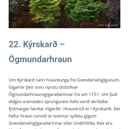
Ratleikur 2021
22. Kýrskarð –
Ögmundarhraun
Um Kýrskarð rann hrauntunga frá Gvendarselsgígunum.
Gígarnir þeir voru nyrstu útstöðvar
Ögmundarhraunsgígaraðarinnar frá um 1151. Um það
eldgos á einstakri sprungurein hafa verið skrifaðar
fjölmargar lærðar ritgerðir. Hrauntröð er í Kýrskarði. Þar
hefur hraun runnið úr tveimur syðstu gígum
Gvendarselsgígaraðarinnar ofan Undirhlíða. Þeir eru