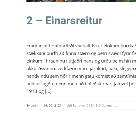
2 – Einarsreitur
Framan af í Hafnarfirði var saltfiskur einkum þur
stækkaði þurfti að finna stærri og betri svæði fyrir f
einkum í hrauninu í útjaðri hans og urðu þeim hin mes
akkorðsvinnu. verkfærin voru járnkarl, haki, sleggja
handvindu sem fjórir menn gátu komist að samtímis og
heldur lögðu menn metnað í hleðslurnar, jafnvel þót
1913 og [...]
By
gudni
|
19. 02. 2121
|
Litli Ratleikur 2021
|
0 Comments