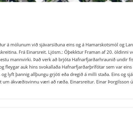
rkaður á mölunum við sjávarsíðuna eins og á Hamarskotsmöl og La
iskreitina. Frá Einarsreit. Ljósm.: Óþekktur Framan af 20. öldinni v
tu mannvirki. Það verk að brjóta Hafnarfjarðarhraunið undir fiskre
 og fleygar auk hins svokallaða Hafnarfjarðarþrífótar sem var ein
 lyft þannig allþungu grjóti eða dregið á milli staða. Eins og s
t um ákvæðisvinnu væri að ræða. Einarsreitur. Einar Þorgilsson ú