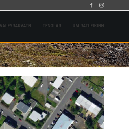
Facebook
Instagram
HVALEYRARVATN
TENGLAR
UM RATLEIKINN
Home
Tag:
Einarsreitur