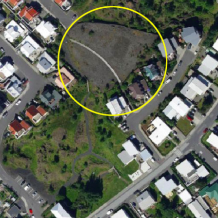
2 – Einarsreitur
Litli Ratleikur 2021