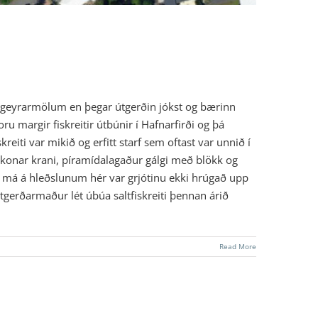
ngeyrarmölum en þegar útgerðin jókst og bærinn
oru margir fiskreitir útbúnir í Hafnarfirði og þá
iti var mikið og erfitt starf sem oftast var unnið í
s konar krani, píramídalagaður gálgi með blökk og
já má á hleðslunum hér var grjótinu ekki hrúgað upp
tgerðarmaður lét úbúa saltfiskreiti þennan árið
Read More