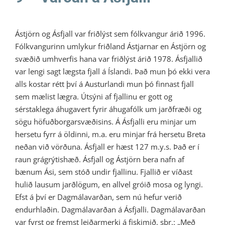
Ástjörn og Ásfjall var friðlýst sem fólkvangur árið 1996.
Fólkvangurinn umlykur friðland Ástjarnar en Ástjörn og
svæðið umhverfis hana var friðlýst árið 1978. Ásfjallið
var lengi sagt lægsta fjall á Íslandi. Það mun þó ekki vera
alls kostar rétt því á Austurlandi mun þó finnast fjall
sem mælist lægra. Útsýni af fjallinu er gott og
sérstaklega áhugavert fyrir áhugafólk um jarðfræði og
sögu höfuðborgarsvæðisins. Á Ásfjalli eru minjar um
hersetu fyrr á öldinni, m.a. eru minjar frá hersetu Breta
neðan við vörðuna. Ásfjall er hæst 127 m.y.s. Það er í
raun grágrýtishæð. Ásfjall og Ástjörn bera nafn af
bænum Ási, sem stóð undir fjallinu. Fjallið er víðast
hulið lausum jarðlögum, en allvel gróið mosa og lyngi.
Efst á því er Dagmálavarðan, sem nú hefur verið
endurhlaðin. Dagmálavarðan á Ásfjalli. Dagmálavarðan
var fyrst og fremst leiðarmerki á fiskimið, sbr.: „Með