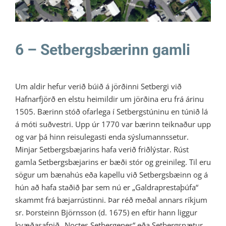
6 – Setbergsbærinn gamli
Um aldir hefur verið búið á jörðinni Setbergi við
Hafnarfjörð en elstu heimildir um jörðina eru frá árinu
1505. Bærinn stóð ofarlega í Setbergstúninu en túnið lá
á móti suðvestri. Upp úr 1770 var bærinn teiknaður upp
og var þá hinn reisulegasti enda sýslumannssetur.
Minjar Setbergsbæjarins hafa verið friðlýstar. Rúst
gamla Setbergsbæjarins er bæði stór og greinileg. Til eru
sögur um bænahús eða kapellu við Setbergsbæinn og á
hún að hafa staðið þar sem nú er „Galdraprestaþúfa“
skammt frá bæjarrústinni. Þar réð meðal annars ríkjum
sr. Þorsteinn Björnsson (d. 1675) en eftir hann liggur
kvæðasafnið „Noctes Setbergenes“ eða Setbergsnætur