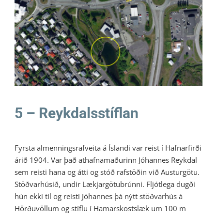
5 – Reykdalsstíflan
Litli Ratleikur 2021
5 – Reykdalsstíflan
Fyrsta almenningsrafveita á Íslandi var reist í Hafnarfirði
árið 1904. Var það athafnamaðurinn Jóhannes Reykdal
sem reisti hana og átti og stóð rafstöðin við Austurgötu.
Stöðvarhúsið, undir Lækjargötubrúnni. Fljótlega dugði
hún ekki til og reisti Jóhannes þá nýtt stöðvarhús á
Hörðuvöllum og stíflu í Hamarskostslæk um 100 m