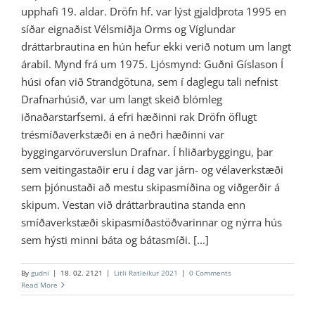
upphafi 19. aldar. Dröfn hf. var lýst gjaldþrota 1995 en
síðar eignaðist Vélsmiðja Orms og Víglundar
dráttarbrautina en hún hefur ekki verið notum um langt
árabil. Mynd frá um 1975. Ljósmynd: Guðni Gíslason Í
húsi ofan við Strandgötuna, sem í daglegu tali nefnist
Drafnarhúsið, var um langt skeið blómleg
iðnaðarstarfsemi. á efri hæðinni rak Dröfn öflugt
trésmíðaverkstæði en á neðri hæðinni var
byggingarvöruverslun Drafnar. Í hliðarbyggingu, þar
sem veitingastaðir eru í dag var járn- og vélaverkstæði
sem þjónustaði að mestu skipasmíðina og viðgerðir á
skipum. Vestan við dráttarbrautina standa enn
smíðaverkstæði skipasmíðastöðvarinnar og nýrra hús
sem hýsti minni báta og bátasmíði. [...]
By
gudni
|
18. 02. 2121
|
Litli Ratleikur 2021
|
0 Comments
Read More