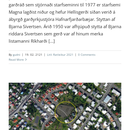
garðráð sem stjórnaði starfseminni til 1977 er starfsemi
Magna lagðist niður og hefur Hellisgerði síðan verið á
ábyrgð garðyrkjustjóra Hafnarfjarðarbæjar. Styttan af
Bjarna Sívertsen. Árið 1950 var afhjúpuð stytta af Bjarna
riddara Sivertsen sem gerð var af hinum merka
listamanni Ríkharði [...]
By
gudni
|
19. 02. 2121
|
Litli Ratleikur 2021
|
0 Comments
Read More
2 – Einarsreitur
Litli Ratleikur 2021