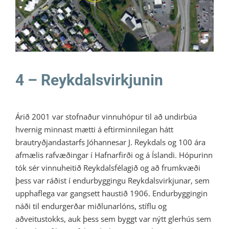
Litli Ratleikur 2021
4 – Reykdalsvirkjunin
Árið 2001 var stofnaður vinnuhópur til að undirbúa
hvernig minnast mætti á eftirminnilegan hátt
brautryðjandastarfs Jóhannesar J. Reykdals og 100 ára
afmælis rafvæðingar í Hafnarfirði og á Íslandi. Hópurinn
tók sér vinnuheitið Reykdalsfélagið og að frumkvæði
þess var ráðist í endurbyggingu Reykdalsvirkjunar, sem
upphaflega var gangsett haustið 1906. Endurbyggingin
náði til endurgerðar miðlunarlóns, stíflu og
aðveitustokks, auk þess sem byggt var nýtt glerhús sem