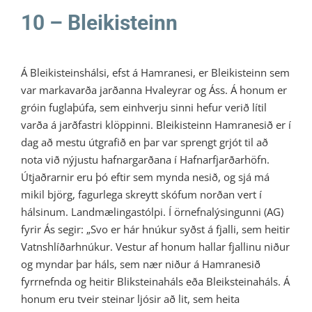
10 – Bleikisteinn
Á Bleikisteinshálsi, efst á Hamranesi, er Bleikisteinn sem
var markavarða jarðanna Hvaleyrar og Áss. Á honum er
gróin fuglaþúfa, sem einhverju sinni hefur verið lítil
varða á jarðfastri klöppinni. Bleikisteinn Hamranesið er í
dag að mestu útgrafið en þar var sprengt grjót til að
nota við nýjustu hafnargarðana í Hafnarfjarðarhöfn.
Útjaðrarnir eru þó eftir sem mynda nesið, og sjá má
mikil björg, fagurlega skreytt skófum norðan vert í
hálsinum. Landmælingastólpi. Í örnefnalýsingunni (AG)
fyrir Ás segir: „Svo er hár hnúkur syðst á fjalli, sem heitir
Vatnshlíðarhnúkur. Vestur af honum hallar fjallinu niður
og myndar þar háls, sem nær niður á Hamranesið
fyrrnefnda og heitir Bliksteinaháls eða Bleiksteinaháls. Á
honum eru tveir steinar ljósir að lit, sem heita