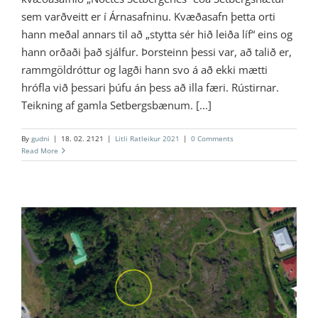
sem varðveitt er í Árnasafninu. Kvæðasafn þetta orti
hann meðal annars til að „stytta sér hið leiða líf“ eins og
hann orðaði það sjálfur. Þorsteinn þessi var, að talið er,
rammgöldróttur og lagði hann svo á að ekki mætti
hrófla við þessari þúfu án þess að illa færi. Rústirnar.
Teikning af gamla Setbergsbænum. [...]
By
gudni
|
18. 02. 2121
|
Litli Ratleikur 2021
|
0 Comments
Read More
7 – Stekkjarhraun
Litli Ratleikur 2021