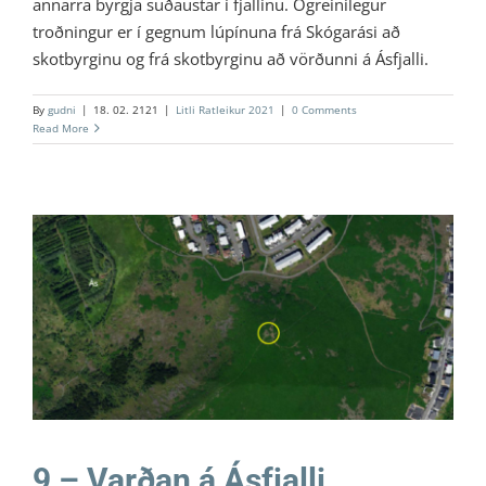
annarra byrgja suðaustar í fjallinu. Ógreinilegur
troðningur er í gegnum lúpínuna frá Skógarási að
skotbyrginu og frá skotbyrginu að vörðunni á Ásfjalli.
By
gudni
|
18. 02. 2121
|
Litli Ratleikur 2021
|
0 Comments
Read More
9 – Varðan á Ásfjalli
Litli Ratleikur 2021
9 – Varðan á Ásfjalli