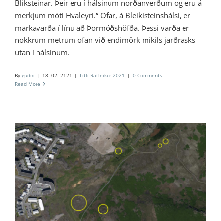
Bliksteinar. Þeir eru í hálsinum norðanverðum og eru á
merkjum móti Hvaleyri.“ Ofar, á Bleikisteinshálsi, er
markavarða í línu að Þormóðshöfða. Þessi varða er
nokkrum metrum ofan við endimörk mikils jarðrasks
utan í hálsinum.
By
gudni
|
18. 02. 2121
|
Litli Ratleikur 2021
|
0 Comments
Read More
11 – Fjárhús á Grísanesflötum
Litli Ratleikur 2020
Litli Ratleikur 2021