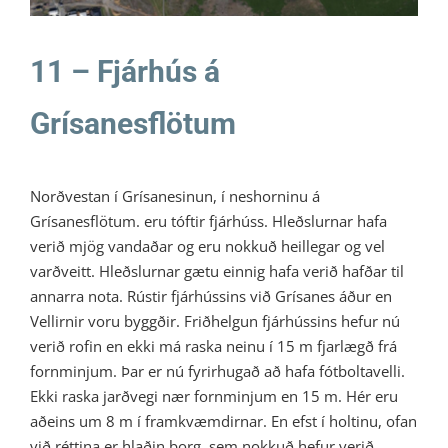
11 – Fjárhús á
Grísanesflötum
Norðvestan í Grísanesinun, í neshorninu á
Grísanesflötum. eru tóftir fjárhúss. Hleðslurnar hafa
verið mjög vandaðar og eru nokkuð heillegar og vel
varðveitt. Hleðslurnar gætu einnig hafa verið hafðar til
annarra nota. Rústir fjárhússins við Grísanes áður en
Vellirnir voru byggðir. Friðhelgun fjárhússins hefur nú
verið rofin en ekki má raska neinu í 15 m fjarlægð frá
fornminjum. Þar er nú fyrirhugað að hafa fótboltavelli.
Ekki raska jarðvegi nær fornminjum en 15 m. Hér eru
aðeins um 8 m í framkvæmdirnar. En efst í holtinu, ofan
við réttina er hlaðin borg, sem nokkuð hefur verið