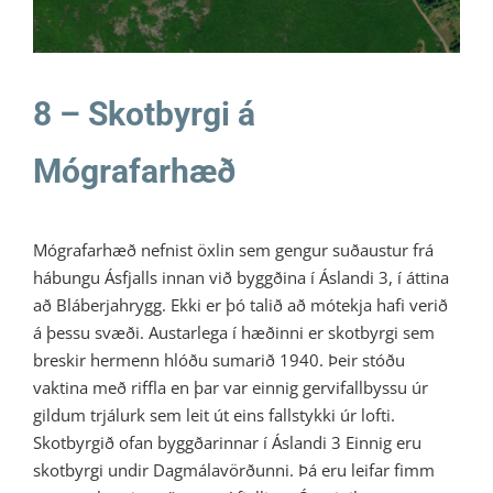
8 – Skotbyrgi á
Mógrafarhæð
Mógrafarhæð nefnist öxlin sem gengur suðaustur frá
hábungu Ásfjalls innan við byggðina í Áslandi 3, í áttina
að Bláberjahrygg. Ekki er þó talið að mótekja hafi verið
á þessu svæði. Austarlega í hæðinni er skotbyrgi sem
breskir hermenn hlóðu sumarið 1940. Þeir stóðu
vaktina með riffla en þar var einnig gervifallbyssu úr
gildum trjálurk sem leit út eins fallstykki úr lofti.
Skotbyrgið ofan byggðarinnar í Áslandi 3 Einnig eru
skotbyrgi undir Dagmálavörðunni. Þá eru leifar fimm