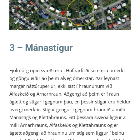
Litli Ratleikur 2021
3 – Mánastígur
Fjölmörg opin svæði eru í Hafnarfirði sem eru ómerkt
og gönguleiðir að þeim alveg ómerktar. Þar leynast
margar náttúruperlur, ekki síst í hraununum við
Álfaskeið og Arnarhraun. Aðgengi að þeim er í raun
ágætt og stígar í gegnum þau, en þessir stígar eru heldur
hvergi merktir. Stígur gengur í gegnum hraunið á milli
Mánastígs og Klettahrauns. Eitt þessara svæða liggur á
milli Arnarhrauns, Álfaskeiðs og Klettahrauns og er
ágætt aðgengi að hrauninu um stíg sem liggur í beinu