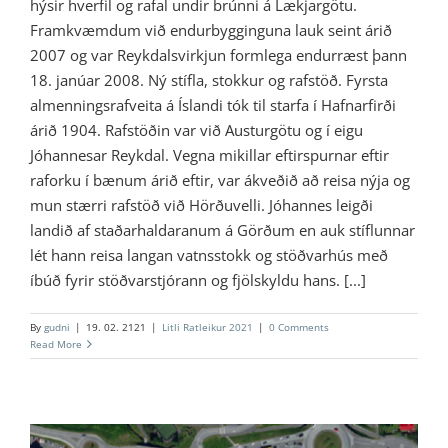
hýsir hverfil og rafal undir brúnni á Lækjargötu.
Framkvæmdum við endurbygginguna lauk seint árið
2007 og var Reykdalsvirkjun formlega endurræst þann
18. janúar 2008. Ný stífla, stokkur og rafstöð. Fyrsta
almenningsrafveita á Íslandi tók til starfa í Hafnarfirði
árið 1904. Rafstöðin var við Austurgötu og í eigu
Jóhannesar Reykdal. Vegna mikillar eftirspurnar eftir
raforku í bænum árið eftir, var ákveðið að reisa nýja og
mun stærri rafstöð við Hörðuvelli. Jóhannes leigði
landið af staðarhaldaranum á Görðum en auk stíflunnar
lét hann reisa langan vatnsstokk og stöðvarhús með
íbúð fyrir stöðvarstjórann og fjölskyldu hans. [...]
By
gudni
|
19. 02. 2121
|
Litli Ratleikur 2021
|
0 Comments
Read More