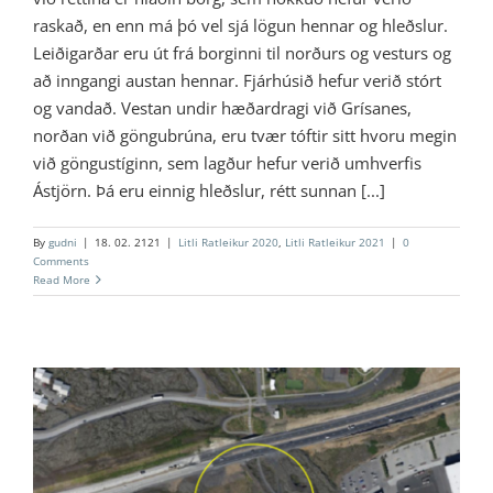
raskað, en enn má þó vel sjá lögun hennar og hleðslur.
Leiðigarðar eru út frá borginni til norðurs og vesturs og
að inngangi austan hennar. Fjárhúsið hefur verið stórt
og vandað. Vestan undir hæðardragi við Grísanes,
norðan við göngubrúna, eru tvær tóftir sitt hvoru megin
við göngustíginn, sem lagður hefur verið umhverfis
Ástjörn. Þá eru einnig hleðslur, rétt sunnan [...]
By
gudni
|
18. 02. 2121
|
Litli Ratleikur 2020
,
Litli Ratleikur 2021
|
0
Comments
Read More
12 – Krýsuvíkurvegurinn gamli