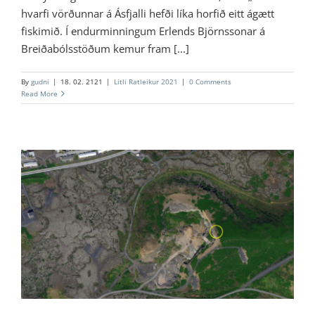
hvarfi vörðunnar á Ásfjalli hefði líka horfið eitt ágætt
fiskimið. Í endurminningum Erlends Björnssonar á
Breiðabólsstöðum kemur fram [...]
By
gudni
|
18. 02. 2121
|
Litli Ratleikur 2021
|
0 Comments
Read More
10 – Bleikisteinn
Litli Ratleikur 2021