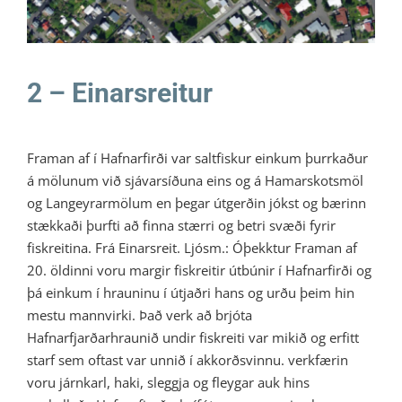
2 – Einarsreitur
Framan af í Hafnarfirði var saltfiskur einkum þurrkaður
á mölunum við sjávarsíðuna eins og á Hamarskotsmöl
og Langeyrarmölum en þegar útgerðin jókst og bærinn
stækkaði þurfti að finna stærri og betri svæði fyrir
fiskreitina. Frá Einarsreit. Ljósm.: Óþekktur Framan af
20. öldinni voru margir fiskreitir útbúnir í Hafnarfirði og
þá einkum í hrauninu í útjaðri hans og urðu þeim hin
mestu mannvirki. Það verk að brjóta
Hafnarfjarðarhraunið undir fiskreiti var mikið og erfitt
starf sem oftast var unnið í akkorðsvinnu. verkfærin
voru járnkarl, haki, sleggja og fleygar auk hins