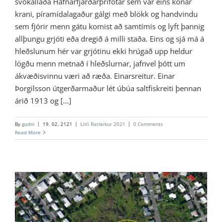
svokallaða Hafnarfjarðarþrífótar sem var eins konar
krani, píramídalagaður gálgi með blökk og handvindu
sem fjórir menn gátu komist að samtímis og lyft þannig
allþungu grjóti eða dregið á milli staða. Eins og sjá má á
hleðslunum hér var grjótinu ekki hrúgað upp heldur
lögðu menn metnað í hleðslurnar, jafnvel þótt um
ákvæðisvinnu væri að ræða. Einarsreitur. Einar
Þorgilsson útgerðarmaður lét úbúa saltfiskreiti þennan
árið 1913 og [...]
By
gudni
|
19. 02. 2121
|
Litli Ratleikur 2021
|
0 Comments
Read More
3 – Mánastígur