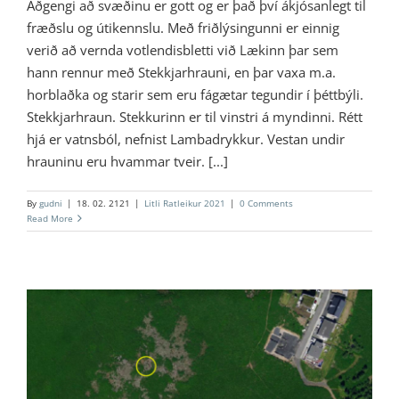
Aðgengi að svæðinu er gott og er það því ákjósanlegt til
fræðslu og útikennslu. Með friðlýsingunni er einnig
verið að vernda votlendisbletti við Lækinn þar sem
hann rennur með Stekkjarhrauni, en þar vaxa m.a.
horblaðka og starir sem eru fágætar tegundir í þéttbýli.
Stekkjarhraun. Stekkurinn er til vinstri á myndinni. Rétt
hjá er vatnsból, nefnist Lambadrykkur. Vestan undir
hrauninu eru hvammar tveir. [...]
By
gudni
|
18. 02. 2121
|
Litli Ratleikur 2021
|
0 Comments
Read More
8 – Skotbyrgi á Mógrafarhæð
Litli Ratleikur 2021