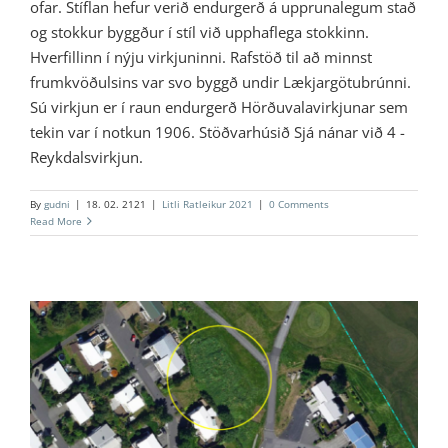
ofar. Stíflan hefur verið endurgerð á upprunalegum stað
og stokkur byggður í stíl við upphaflega stokkinn.
Hverfillinn í nýju virkjuninni. Rafstöð til að minnst
frumkvöðulsins var svo byggð undir Lækjargötubrúnni.
Sú virkjun er í raun endurgerð Hörðuvalavirkjunar sem
tekin var í notkun 1906. Stöðvarhúsið Sjá nánar við 4 -
Reykdalsvirkjun.
By
gudni
|
18. 02. 2121
|
Litli Ratleikur 2021
|
0 Comments
Read More
6 – Setbergsbærinn gamli
Litli Ratleikur 2021