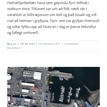
Hafnarfjarðarbær hana sem geymslu fyrir bílhræ í
nokkurn tíma. Töluvert var um að fólk næði sér í
varahluti úr bílhræjunum um leið og það losaði sig við
rusl að heiman í gryfjuna. Fyrir rest var gryfjan hreinsuð
og síðar fylltu upp að hluta en í dag er þarna leikvöllur
og fallegt umhverfi.
By
gudni
|
18. 02. 2121
|
Litli Ratleikur 2021
|
0 Comments
Read More
14 – Verslunarstaðurinn Fornubúðir
Litli Ratleikur 2021