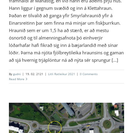
framhaldi af Mánastíg, en við hann eru aðeins þrjú hús.
Hann liggur í gegnum svæðið og inn á Klettahraun.
Þaðan er tilvalið að ganga yfir Smyrlahraunið yfir á
Einarsreitinn þar sem finna má minjar um fiskþurrkun.
Hraunið sem er um 1,5 ha að stærð, er að mestu
ósnortið og til almenningsafnota þó einhverjir
lóðarhafar hafi fikrað sig inn á bæjarlandið með sínar
lóðir. Þarna má njóta fjölbreytileika hraunsins og gaman
að sjá hvernig trjáplöntur ná að nýta sér sprungur [...]
By
gudni
|
19. 02. 2121
|
Litli Ratleikur 2021
|
0 Comments
Read More
4 – Reykdalsvirkjunin