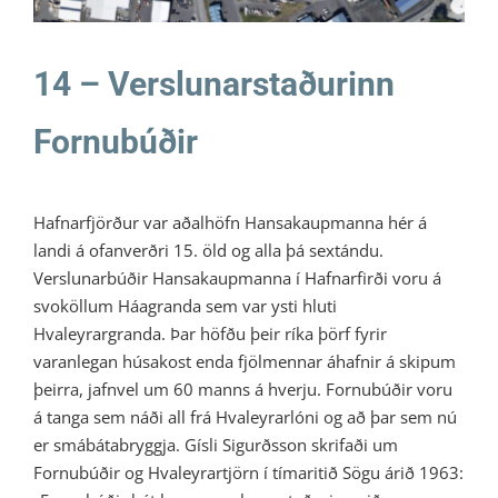
14 – Verslunarstaðurinn
Fornubúðir
Hafnarfjörður var aðalhöfn Hansakaupmanna hér á
landi á ofanverðri 15. öld og alla þá sextándu.
Verslunarbúðir Hansakaupmanna í Hafnarfirði voru á
svoköllum Háagranda sem var ysti hluti
Hvaleyrargranda. Þar höfðu þeir ríka þörf fyrir
varanlegan húsakost enda fjölmennar áhafnir á skipum
þeirra, jafnvel um 60 manns á hverju. Fornubúðir voru
á tanga sem náði all frá Hvaleyrarlóni og að þar sem nú
er smábátabryggja. Gísli Sigurðsson skrifaði um
Fornubúðir og Hvaleyrartjörn í tímaritið Sögu árið 1963: