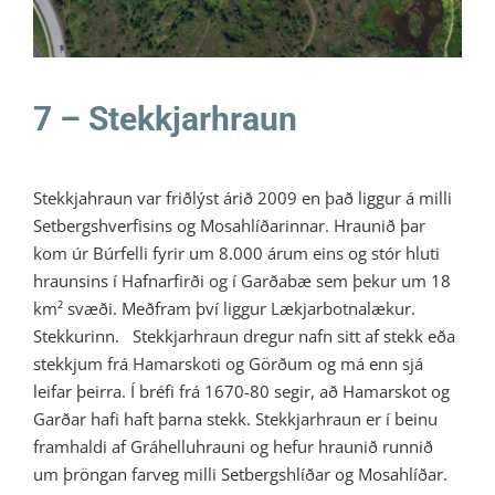
7 – Stekkjarhraun
Stekkjahraun var friðlýst árið 2009 en það liggur á milli
Setbergshverfisins og Mosahlíðarinnar. Hraunið þar
kom úr Búrfelli fyrir um 8.000 árum eins og stór hluti
hraunsins í Hafnarfirði og í Garðabæ sem þekur um 18
km² svæði. Meðfram því liggur Lækjarbotnalækur.
Stekkurinn. Stekkjarhraun dregur nafn sitt af stekk eða
stekkjum frá Hamarskoti og Görðum og má enn sjá
leifar þeirra. Í bréfi frá 1670-80 segir, að Hamarskot og
Garðar hafi haft þarna stekk. Stekkjarhraun er í beinu
framhaldi af Gráhelluhrauni og hefur hraunið runnið
um þröngan farveg milli Setbergshlíðar og Mosahlíðar.