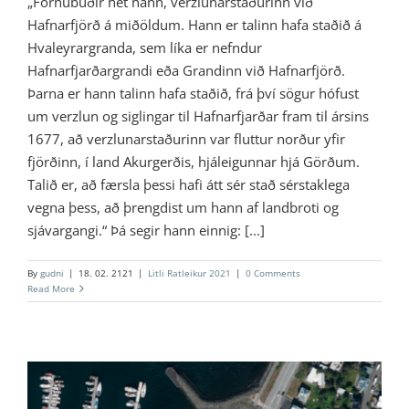
„Fornubúðir hét hann, verzlunarstaðurinn við
Hafnarfjörð á miðöldum. Hann er talinn hafa staðið á
Hvaleyrargranda, sem líka er nefndur
Hafnarfjarðargrandi eða Grandinn við Hafnarfjörð.
Þarna er hann talinn hafa staðið, frá því sögur hófust
um verzlun og siglingar til Hafnarfjarðar fram til ársins
1677, að verzlunarstaðurinn var fluttur norður yfir
fjörðinn, í land Akurgerðis, hjáleigunnar hjá Görðum.
Talið er, að færsla þessi hafi átt sér stað sérstaklega
vegna þess, að þrengdist um hann af landbroti og
sjávargangi.“ Þá segir hann einnig: [...]
By
gudni
|
18. 02. 2121
|
Litli Ratleikur 2021
|
0 Comments
Read More