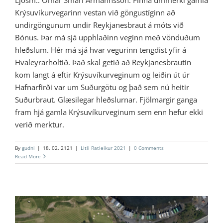
Krýsuvíkurvegarinn vestan við göngustíginn að
undirgöngunum undir Reykjanesbraut á móts við
Bónus. Þar má sjá upphlaðinn veginn með vönduðum
hleðslum. Hér má sjá hvar vegurinn tengdist yfir á
Hvaleyrarholtið. Það skal getið að Reykjanesbrautin
kom langt á eftir Krýsuvíkurveginum og leiðin út úr
Hafnarfirði var um Suðurgötu og það sem nú heitir
Suðurbraut. Glæsilegar hleðslurnar. Fjölmargir ganga
fram hjá gamla Krýsuvíkurveginum sem enn hefur ekki
verið merktur.
By
gudni
|
18. 02. 2121
|
Litli Ratleikur 2021
|
0 Comments
Read More