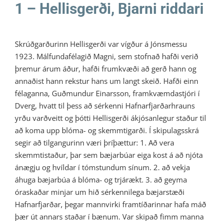
1 – Hellisgerði, Bjarni riddari
Skrúðgarðurinn Hellisgerði var vígður á Jónsmessu
1923. Málfundafélagið Magni, sem stofnað hafði verið
þremur árum áður, hafði frumkvæði að gerð hann og
annaðist hann rekstur hans um langt skeið. Hafði einn
félaganna, Guðmundur Einarsson, framkvæmdastjóri í
Dverg, hvatt til þess að sérkenni Hafnarfjarðarhrauns
yrðu varðveitt og þótti Hellisgerði ákjósanlegur staður til
að koma upp blóma- og skemmtigarði. Í skipulagsskrá
segir að tilgangurinn væri þríþættur: 1. Að vera
skemmtistaður, þar sem bæjarbúar eiga kost á að njóta
ánægju og hvíldar í tómstundum sínum. 2. að vekja
áhuga bæjarbúa á blóma- og trjárækt. 3. að geyma
óraskaðar minjar um hið sérkennilega bæjarstæði
Hafnarfjarðar, þegar mannvirki framtíðarinnar hafa máð
þær út annars staðar í bænum. Var skipað fimm manna