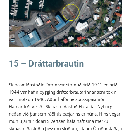
15 – Dráttarbrautin
Litli Ratleikur 2021
15 – Dráttarbrautin
Skipasmíðastöðin Dröfn var stofnuð árið 1941 en árið
1944 var hafin bygging dráttarbrautarinnar sem tekin
var í notkun 1946. Áður hafði helsta skipasmíði í
Hafnarfirði verið í Skipasmíðastöð Haraldar Nyborg
neðan við þar sem ráðhús bæjarins er núna. Hins vegar
mun Bjarni riddari Sivertsen hafa haft sína merku
skipasmíðastöð á þessum slóðum, í landi Ófriðarstaða, í