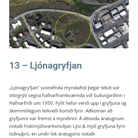
13 – Ljónagryfjan
Litli Ratleikur 2021
13 – Ljónagryfjan
„Ljónagryfjan" svonefnda myndaðist þegar tekið var
stórgrýti vegna hafnarframkvæmda við Suðurgarðinn i
Hafnarfirði um 1950. Fyllt hefur verið upp í gryfjuna og
skemmtilegum leikvelli komið fyrir. Aðkoman að
gryfjunni var fremst á myndinni. Á áttunda áratugnum
notaði Fiskimjölsverksmiðjan Lýsi & mjöl gryfjuna fyrir
loðnuþró, en undir lok áratugsins notaði