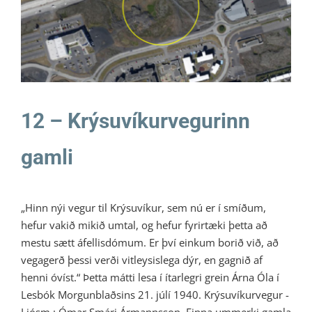
Litli Ratleikur 2021
12 – Krýsuvíkurvegurinn
gamli
„Hinn nýi vegur til Krýsuvíkur, sem nú er í smíðum,
hefur vakið mikið umtal, og hefur fyrirtæki þetta að
mestu sætt áfellisdómum. Er því einkum borið við, að
vegagerð þessi verði vitleysislega dýr, en gagnið af
henni óvíst.“ Þetta mátti lesa í ítarlegri grein Árna Óla í
Lesbók Morgunblaðsins 21. júlí 1940. Krýsuvíkurvegur -
Ljósm.: Ómar Smári Ármannsson. Finna ummerki gamla