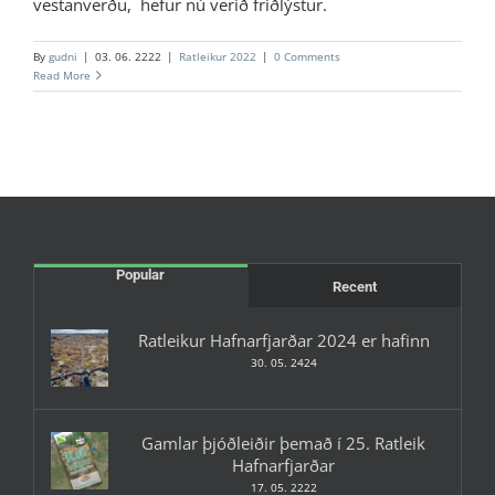
vestanverðu, hefur nú verið friðlýstur.
By
gudni
|
03. 06. 2222
|
Ratleikur 2022
|
0 Comments
Read More
Popular
Recent
Ratleikur Hafnarfjarðar 2024 er hafinn
30. 05. 2424
Gamlar þjóðleiðir þemað í 25. Ratleik
Hafnarfjarðar
17. 05. 2222