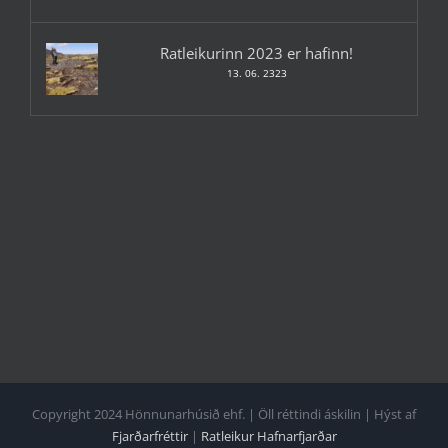
Ratleikurinn 2023 er hafinn!
13. 06. 2323
Copyright 2024 Hönnunarhúsið ehf. | Öll réttindi áskilin | Hýst af
Fjarðarfréttir
|
Ratleikur Hafnarfjarðar