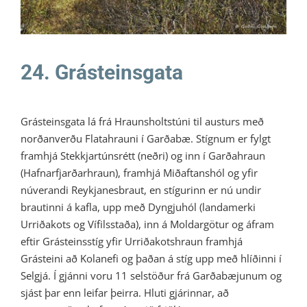
24. Grásteinsgata
Grásteinsgata lá frá Hraunsholtstúni til austurs með
norðanverðu Flatahrauni í Garðabæ. Stígnum er fylgt
framhjá Stekkjartúnsrétt (neðri) og inn í Garðahraun
(Hafnarfjarðarhraun), framhjá Miðaftanshól og yfir
núverandi Reykjanesbraut, en stígurinn er nú undir
brautinni á kafla, upp með Dyngjuhól (landamerki
Urriðakots og Vífilsstaða), inn á Moldargötur og áfram
eftir Grásteinsstíg yfir Urriðakotshraun framhjá
Grásteini að Kolanefi og þaðan á stíg upp með hlíðinni í
Selgjá. Í gjánni voru 11 selstöður frá Garðabæjunum og
sjást þar enn leifar þeirra. Hluti gjárinnar, að