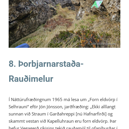
8. Þorbjarnarstaða-Rauðimelur
Ratleikur 2026
8. Þorbjarnarstaða-
Rauðimelur
Í Náttúrufræðingnum 1965 má lesa um „Forn eldvörp í
Selhrauni“ eftir Jón Jónsson, jarðfræðing: „Ekki alllangt
sunnan við Straum í Garðahreppi [nú Hafnarfirði] og
skammt vestan við Kapelluhraun eru forn eldvörp. Þar
hefur Vegagerð ríkisins tekið rauðamöl til ofaníburðar í