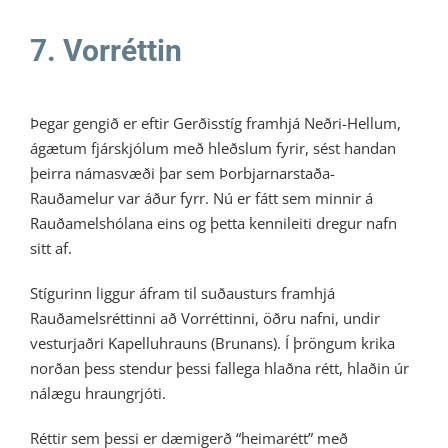
7. Vorréttin
Þegar gengið er eftir Gerðisstíg framhjá Neðri-Hellum,
ágætum fjárskjólum með hleðslum fyrir, sést handan
þeirra námasvæði þar sem Þorbjarnarstaða-
Rauðamelur var áður fyrr. Nú er fátt sem minnir á
Rauðamelshólana eins og þetta kennileiti dregur nafn
sitt af.
Stígurinn liggur áfram til suðausturs framhjá
Rauðamelsréttinni að Vorréttinni, öðru nafni, undir
vesturjaðri Kapelluhrauns (Brunans). Í þröngum krika
norðan þess stendur þessi fallega hlaðna rétt, hlaðin úr
nálægu hraungrjóti.
Réttir sem þessi er dæmigerð “heimarétt” með