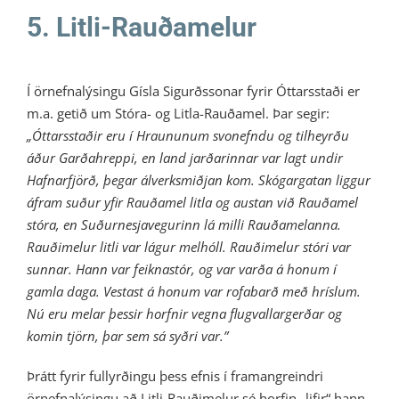
5. Litli-Rauðamelur
Í örnefnalýsingu Gísla Sigurðssonar fyrir Óttarsstaði er
m.a. getið um Stóra- og Litla-Rauðamel. Þar segir:
„Óttarsstaðir eru í Hraununum svonefndu og tilheyrðu
áður Garðahreppi, en land jarðarinnar var lagt undir
Hafnarfjörð, þegar álverksmiðjan kom. Skógargatan liggur
áfram suður yfir Rauðamel litla og austan við Rauðamel
stóra, en Suðurnesjavegurinn lá milli Rauðamelanna.
Rauðimelur litli var lágur melhóll. Rauðimelur stóri var
sunnar. Hann var feiknastór, og var varða á honum í
gamla daga. Vestast á honum var rofabarð með hríslum.
Nú eru melar þessir horfnir vegna flugvallargerðar og
komin tjörn, þar sem sá syðri var.”
Þrátt fyrir fullyrðingu þess efnis í framangreindri
örnefnalýsingu að Litli-Rauðimelur sé horfin „lifir“ hann