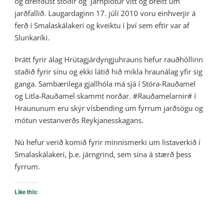
og dreifðust stoðir og járnplötur vítt og breitt um
jarðfallið. Laugardaginn 17. júlí 2010 voru einhverjir á
ferð í Smalaskálakeri og kveiktu í því sem eftir var af
Slunkaríki.
Þrátt fyrir álag Hrútagjárdyngjuhrauns hefur rauðhóllinn
staðið fyrir sínu og ekki látið hið mikla hraunálag yfir sig
ganga. Sambærilega gjallhóla má sjá í Stóra-Rauðamel
og Litla-Rauðamel skammt norðar. #Rauðamelarnir# í
Hraununum eru skýr vísbending um fyrrum jarðsögu og
mótun vestanverðs Reykjanesskagans.
Nú hefur verið komið fyrir minnismerki um listaverkið í
Smalaskálakeri, þ.e. járngrind, sem sína á stærð þess
fyrrum.
Like this: