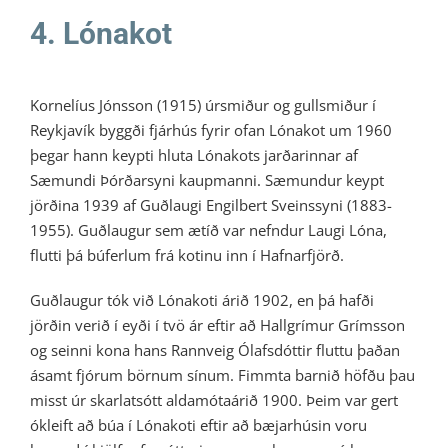
4. Lónakot
Kornelíus Jónsson (1915) úrsmiður og gullsmiður í
Reykjavík byggði fjárhús fyrir ofan Lónakot um 1960
þegar hann keypti hluta Lónakots jarðarinnar af
Sæmundi Þórðarsyni kaupmanni. Sæmundur keypt
jörðina 1939 af Guðlaugi Engilbert Sveinssyni (1883-
1955). Guðlaugur sem ætíð var nefndur Laugi Lóna,
flutti þá búferlum frá kotinu inn í Hafnarfjörð.
Guðlaugur tók við Lónakoti árið 1902, en þá hafði
jörðin verið í eyði í tvö ár eftir að Hallgrímur Grímsson
og seinni kona hans Rannveig Ólafsdóttir fluttu þaðan
ásamt fjórum börnum sínum. Fimmta barnið höfðu þau
misst úr skarlatsótt aldamótaárið 1900. Þeim var gert
ókleift að búa í Lónakoti eftir að bæjarhúsin voru