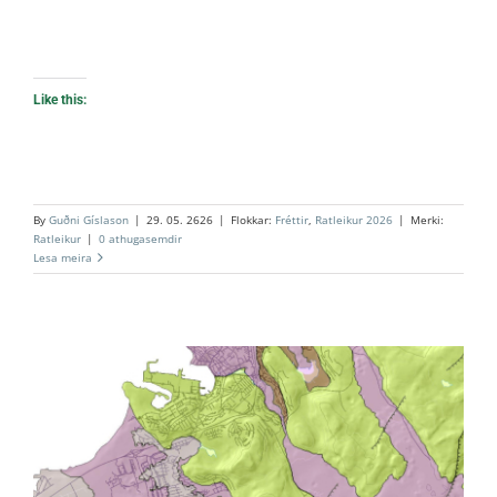
Like this:
By
Guðni Gíslason
|
29. 05. 2626
|
Flokkar:
Fréttir
,
Ratleikur 2026
|
Merki:
Ratleikur
|
0 athugasemdir
Lesa meira
Þema leiksins er: Hraunin ofan Hafnarfjarðar