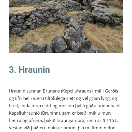
3. Hraunin
Ratleikur 2026
3. Hraunin
Hraunin sunnan Brunans (Kapelluhrauns), milli Gerðis
og Efri-hellra, eru tiltölulega slétt og vel gróin lyngi og
birki, enda mun eldri og mosinn því á góðu undanhaldi.
Kapelluhraunið (Bruninn), sem er bæði miklu mun
hærra og úfnara, þakið hraungambra, rann árið 1151.
Vestan við það eru nokkur hraun, þ.á.m. fimm nefnd