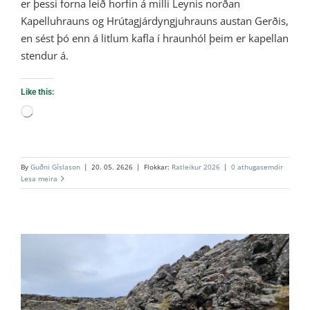
er þessi forna leið horfin á milli Leynis norðan
Kapelluhrauns og Hrútagjárdyngjuhrauns austan Gerðis,
en sést þó enn á litlum kafla í hraunhól þeim er kapellan
stendur á.
Like this:
Loading…
By
Guðni Gíslason
|
20. 05. 2626
|
Flokkar:
Ratleikur 2026
|
0 athugasemdir
Lesa meira