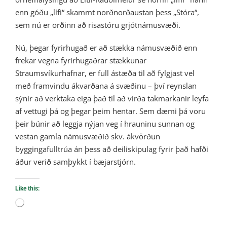
enn góðu „lífi“ skammt norðnorðaustan þess „Stóra“,
sem nú er orðinn að risastóru grjótnámusvæði.
Nú, þegar fyrirhugað er að stækka námusvæðið enn
frekar vegna fyrirhugaðrar stækkunar
Straumsvíkurhafnar, er full ástæða til að fylgjast vel
með framvindu ákvarðana á svæðinu – því reynslan
sýnir að verktaka eiga það til að virða takmarkanir leyfa
af vettugi þá og þegar þeim hentar. Sem dæmi þá voru
þeir búnir að leggja nýjan veg í hrauninu sunnan og
vestan gamla námusvæðið skv. ákvörðun
byggingafulltrúa án þess að deiliskipulag fyrir það hafði
áður verið samþykkt í bæjarstjórn.
Like this:
Loading…