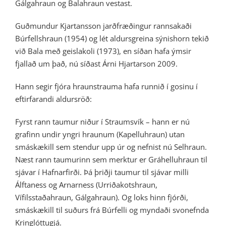
Gálgahraun og Balahraun vestast.
Guðmundur Kjartansson jarðfræðingur rannsakaði
Búrfellshraun (1954) og lét aldursgreina sýnishorn tekið
við Bala með geislakoli (1973), en síðan hafa ýmsir
fjallað um það, nú síðast Árni Hjartarson 2009.
Hann segir fjóra hraunstrauma hafa runnið í gosinu í
eftirfarandi aldursröð:
Fyrst rann taumur niður í Straumsvík – hann er nú
grafinn undir yngri hraunum (Kapelluhraun) utan
smáskækill sem stendur upp úr og nefnist nú Selhraun.
Næst rann taumurinn sem merktur er Gráhelluhraun til
sjávar í Hafnarfirði. Þá þriðji taumur til sjávar milli
Álftaness og Arnarness (Urriðakotshraun,
Vífilsstaðahraun, Gálgahraun). Og loks hinn fjórði,
smáskækill til suðurs frá Búrfelli og myndaði svonefnda
Kringlóttugjá.