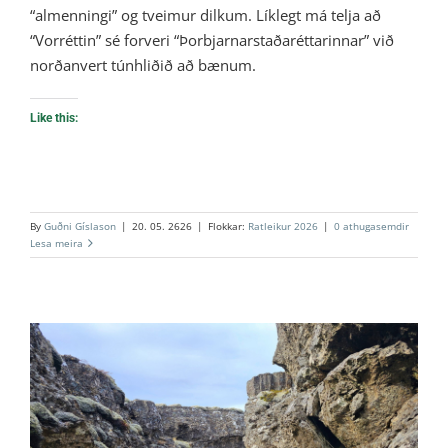
“almenningi” og tveimur dilkum. Líklegt má telja að
“Vorréttin” sé forveri “Þorbjarnarstaðaréttarinnar” við
norðanvert túnhliðið að bænum.
Like this:
By
Guðni Gíslason
|
20. 05. 2626
|
Flokkar:
Ratleikur 2026
|
0 athugasemdir
Lesa meira