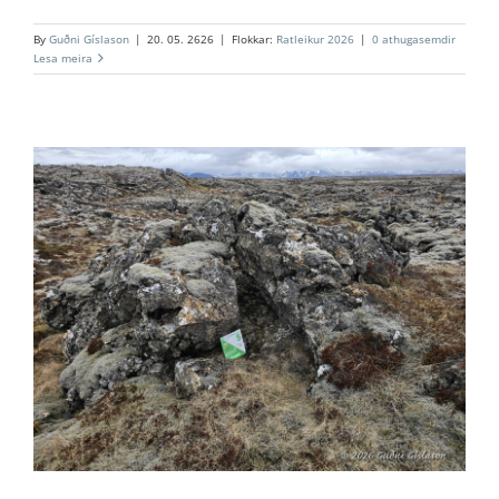
By
Guðni Gíslason
|
20. 05. 2626
|
Flokkar:
Ratleikur 2026
|
0 athugasemdir
Lesa meira
5. Litli-Rauðamelur
Ratleikur 2026