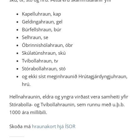
Kapelluhraun, kap
Geldingahraun, gel
Búrfellshraun, búr
Selhraun, se
Óbrinnishólahraun, óbr
Skúlatúnshraun, skú
Tvíbollahraun, tv
Stórabollahraun, stó
og ekki síst meginhraunið Hrútagjárdyngjuhraun,
hrú.
Hellnahraunin, eldra og yngra virðast vera samheiti yfir
Stórabolla- og Tvíbollahraunin, sem runnu með u.þ.b.
1000 ára millibili.
Skoða má
hraunakort hjá ÍSOR