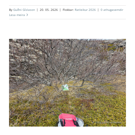
By
Guðni Gíslason
|
20. 05. 2626
|
Flokkar:
Ratleikur 2026
|
0 athugasemdir
Lesa meira
6. Slunkaríki – Óttarsstaðafjárborg
Ratleikur 2026