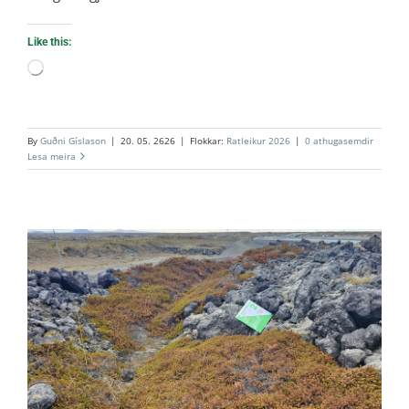
Like this:
Loading…
By
Guðni Gíslason
|
20. 05. 2626
|
Flokkar:
Ratleikur 2026
|
0 athugasemdir
Lesa meira
2. Kapellan
Ratleikur 2026