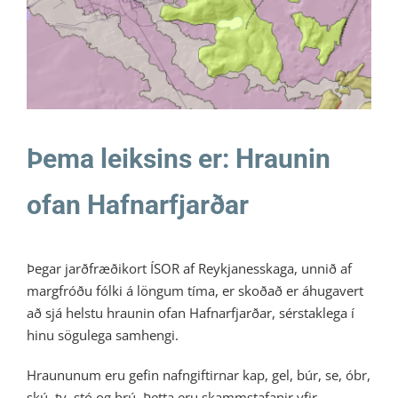
Ratleikur 2026
Þema leiksins er: Hraunin
ofan Hafnarfjarðar
Þegar jarðfræðikort ÍSOR af Reykjanesskaga, unnið af
margfróðu fólki á löngum tíma, er skoðað er áhugavert
að sjá helstu hraunin ofan Hafnarfjarðar, sérstaklega í
hinu sögulega samhengi.
Hraununum eru gefin nafngiftirnar kap, gel, búr, se, óbr,
skú, tv, stó og hrú. Þetta eru skammstafanir yfir