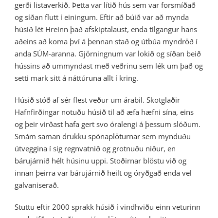
gerði listaverkið. Þetta var lítið hús sem var forsmíðað
og síðan flutt í einingum. Eftir að búið var að mynda
húsið lét Hreinn það afskiptalaust, enda tilgangur hans
aðeins að koma því á þennan stað og útbúa myndröð í
anda SÚM-aranna. Gjörningnum var lokið og síðan beið
hússins að ummyndast með veðrinu sem lék um það og
setti mark sitt á náttúruna allt í kring.
Húsið stóð af sér flest veður um árabil. Skotglaðir
Hafnfirðingar notuðu húsið til að æfa hæfni sína, eins
og þeir virðast hafa gert svo óralengi á þessum slóðum.
Smám saman drukku spónaplöturnar sem mynduðu
útveggina í sig regnvatnið og grotnuðu niður, en
bárujárnið hélt húsinu uppi. Stoðirnar blöstu við og
innan þeirra var bárujárnið heilt og óryðgað enda vel
galvaniserað.
Stuttu eftir 2000 sprakk húsið í vindhviðu einn veturinn