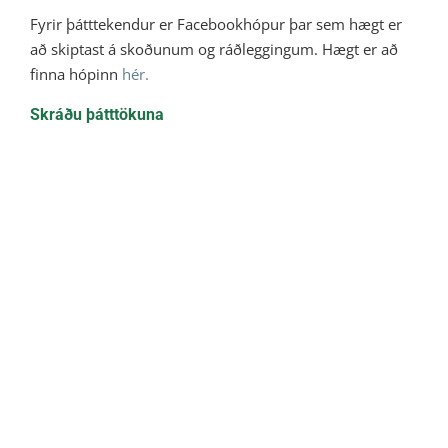
Fyrir þátttekendur er Facebookhópur þar sem hægt er
að skiptast á skoðunum og ráðleggingum. Hægt er að
finna hópinn
hér.
Skráðu þátttökuna