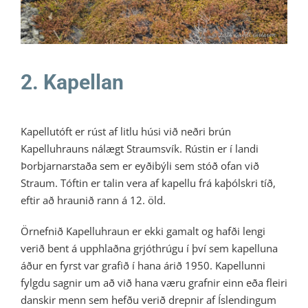
2. Kapellan
Kapellutóft er rúst af litlu húsi við neðri brún
Kapelluhrauns nálægt Straumsvík. Rústin er í landi
Þorbjarnarstaða sem er eyðibýli sem stóð ofan við
Straum. Tóftin er talin vera af kapellu frá kaþólskri tíð,
eftir að hraunið rann á 12. öld.
Örnefnið Kapelluhraun er ekki gamalt og hafði lengi
verið bent á upphlaðna grjóthrúgu í því sem kapelluna
áður en fyrst var grafið í hana árið 1950. Kapellunni
fylgdu sagnir um að við hana væru grafnir einn eða fleiri
danskir menn sem hefðu verið drepnir af Íslendingum