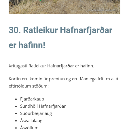
30. Ratleikur Hafnarfjarðar
er hafinn!
Þrítugasti Ratleikur Hafnarfjarðar er hafinn.
Kortin eru komin úr prentun og eru fáanlega frítt m.a. á
eftirtöldum stöðum:
Fjarðarkaup
Sundhöll Hafnarfjarðar
Suðurbæjarlaug
Ásvallalaug
Ásvöllum