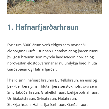
1. Hafnarfjarðarhraun
Fyrir um 8000 árum varð eldgos sem myndaði
eldborgina Búrfell sunnan Garðabæjar og þaðan runnu í
því gosi hraunin sem mynda landsvæðin norðan og
norðvestan eldstöðvarinnar er nú umlykja bæði hluta
Garðabæjar og Hafnarfjarðar.
Í heild sinni nefnast hraunin Búrfellshraun, en eins og
þekkt er bera ýmsir hlutar þess sérstök nöfn, svo sem
Smyrlabúðarhraun, Gráhelluhraun, Lækjarbotnahraun,
Urriðakotshraun, Svínahraun, Flatahraun,
Stekkjarhraun, Hafnarfjarðarhraun, Garðahraun,