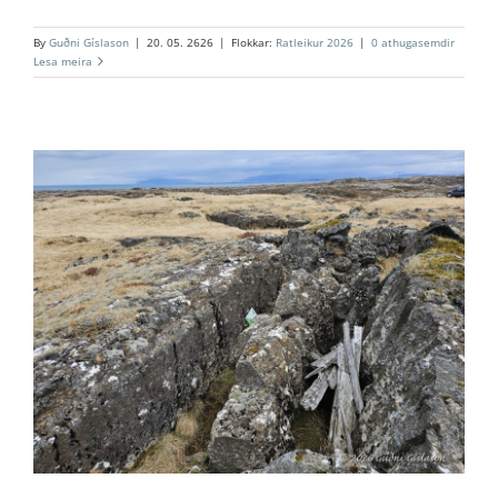
By
Guðni Gíslason
|
20. 05. 2626
|
Flokkar:
Ratleikur 2026
|
0 athugasemdir
Lesa meira
4. Lónakot
Ratleikur 2026