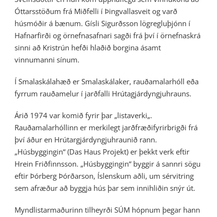
Óttarsstöðum frá Miðfelli í Þingvallasveit og varð
húsmóðir á bænum. Gísli Sigurðsson lögregluþjónn í
Hafnarfirði og örnefnasafnari sagði frá því í örnefnaskrá
sinni að Kristrún hefði hlaðið borgina ásamt
vinnumanni sínum.
Í Smalaskálahæð er Smalaskálaker, rauðamalarhóll eða
fyrrum rauðamelur í jarðfalli Hrútagjárdyngjuhrauns.
Árið 1974 var komið fyrir þar „listaverki„.
Rauðamalarhóllinn er merkilegt jarðfræðifyrirbrigði frá
því áður en Hrútargjárdyngjuhraunið rann.
„Húsbyggingin“ (Das Haus Projekt) er þekkt verk eftir
Hrein Friðfinnsson. „Húsbyggingin“ byggir á sannri sögu
eftir Þórberg Þórðarson, Íslenskum aðli, um sérvitring
sem afræður að byggja hús þar sem innihliðin snýr út.
Myndlistarmaðurinn tilheyrði SÚM hópnum þegar hann