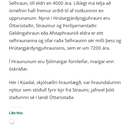
Selhraun, öll eldri en 4000 ára. Líklegt má telja að
örnefnin hafi fremur orðið til af notkuninni en
upprunanum. Nyrst í Hrútargjárdyngjuhrauni eru
Óttarsstaðir, Straumur og Þorbjarnarstaðir.
Geldingahraun eða Afstaphraunið eldra er eitt
selhraunanna og ofar raða Selhraunin sér milli þess og
Hrútargjárdyngjuhraunsins, sem er um 7200 ára.
Í Hraununum eru fjölmargar fornleifar, margar enn
óskráðar.
Hér í Kúadal, skjólsællri hraunlægð, var hraundalurinn
nýttur sem stöðull fyrir kýr frá Straumi, jafnvel þótt
staðurinn sé í landi Óttarsstaða.
Like this:
Loading…