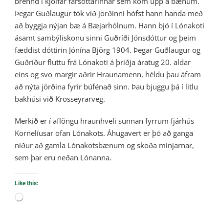
brennd í kjölfar farsóttarinnar sem kom upp á bænum.
Þegar Guðlaugur tók við jörðinni hófst hann handa með
að byggja nýjan bæ á Bæjarhólnum. Hann bjó í Lónakoti
ásamt sambýliskonu sinni Guðríði Jónsdóttur og þeim
fæddist dóttirin Jónína Björg 1904. Þegar Guðlaugur og
Guðríður fluttu frá Lónakoti á þriðja áratug 20. aldar
eins og svo margir aðrir Hraunamenn, héldu þau áfram
að nýta jörðina fyrir búfénað sinn. Þau bjuggu þá í litlu
bakhúsi við Krosseyrarveg.
Merkið er í aflöngu hraunhveli sunnan fyrrum fjárhús
Kornelíusar ofan Lónakots. Áhugavert er þó að ganga
niður að gamla Lónakotsbænum og skoða minjarnar,
sem þar eru neðan Lónanna.
Like this:
Loading…