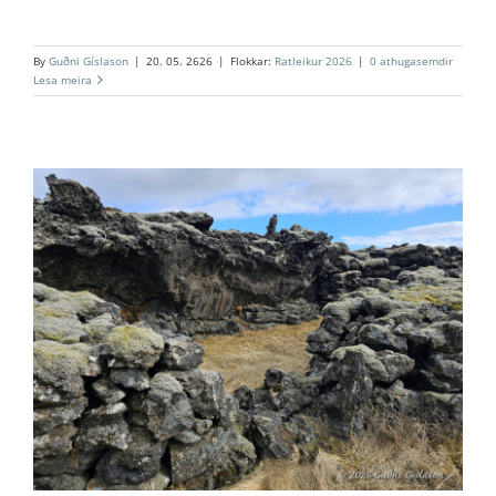
By
Guðni Gíslason
|
20. 05. 2626
|
Flokkar:
Ratleikur 2026
|
0 athugasemdir
Lesa meira
7. Vorréttin
Ratleikur 2026