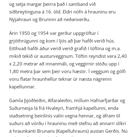
og setja margar þeirra það í samband við
siðbreytinguna á 16. öld. Eldri nöfn á hrauninu eru
Nýjahraun og Bruninn að neðanverðu.
Árin 1950 og 1954 var gerður uppgröftur í
grjóthrúgunni og kom í ljós að þar hafði verið hús.
Eitthvað hafði áður verið verið grafið í tóftina og m.a.
mikið tekið úr austurveggnum. Tóftin reyndist vera 2,40
x 2,20 metrar að innanmáli, og veggirnir stóðu upp í
1,80 metra þar sem þeir voru hæstir. Í veggjum og gólfi
voru flatar hraunhellur teknar úr næsta nágrenni
kapellunnar.
Gamla þjóðleiðin, Alfaraleiðin, millum Hafnarfjarðar og
Suðurnesja lá frá Hvaleyri, framhjá kapellunni, enda
staðsetning beinlínis valin vegna hennar, og áfram til
suðurs að vörðu í hrauninu með stefnu að annarri slíkri
á hraunkanti Brunans (Kapelluhrauns) austan Gerðis. Nú