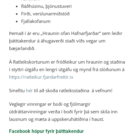
Ráðhúsinu, þjónustuveri
Firði, verslunarmiðstöð
Fjallakofanum
Þemað í ár eru „Hraunin ofan Hafnarfjarðar“ sem leiðir
þátttakendur á áhugaverði staði víðs vegar um
bæjarlandið.
Á Ratleikskortunum er fróðleikur um hraunin og staðina
í styttri útgáfu en lengri útgáfu og mynd frá stöðunum á
https://ratleikur.fjardarfrettir.is
Smelltu
hér
til að skoða ratleiksstaðina á vefnum!
Veglegir vinningar er boði og fjölmargir
útdráttarvinningar verða í boði fyrir þá sem skila inn
lausnum og mæta á uppskeruhátíðina í haust.
Facebook hópur fyrir þátttakendur