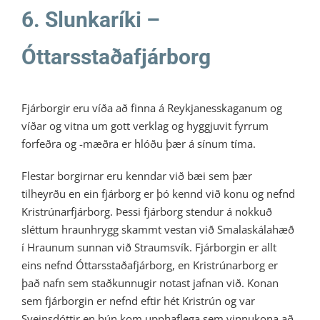
6. Slunkaríki –
Óttarsstaðafjárborg
Fjárborgir eru víða að finna á Reykjanesskaganum og
víðar og vitna um gott verklag og hyggjuvit fyrrum
forfeðra og -mæðra er hlóðu þær á sínum tíma.
Flestar borgirnar eru kenndar við bæi sem þær
tilheyrðu en ein fjárborg er þó kennd við konu og nefnd
Kristrúnarfjárborg. Þessi fjárborg stendur á nokkuð
sléttum hraunhrygg skammt vestan við Smalaskálahæð
í Hraunum sunnan við Straumsvík. Fjárborgin er allt
eins nefnd Óttarsstaðafjárborg, en Kristrúnarborg er
það nafn sem staðkunnugir notast jafnan við. Konan
sem fjárborgin er nefnd eftir hét Kristrún og var
Sveinsdóttir en hún kom upphaflega sem vinnukona að