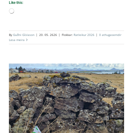
Like this:
Loading…
By
Guðni Gíslason
|
20. 05. 2626
|
Flokkar:
Ratleikur 2026
|
0 athugasemdir
Lesa meira
1. Hafnarfjarðarhraun
Ratleikur 2026