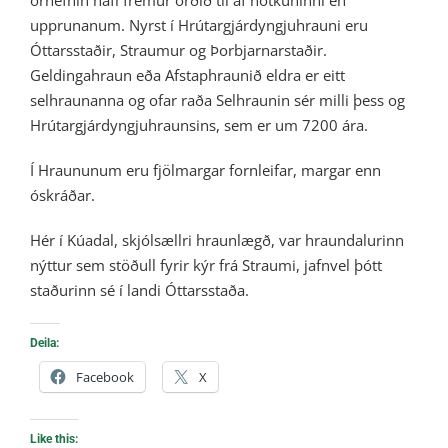
örnefnin hafi fremur orðið til af notkuninni en
upprunanum. Nyrst í Hrútargjárdyngjuhrauni eru
Óttarsstaðir, Straumur og Þorbjarnarstaðir.
Geldingahraun eða Afstaphraunið eldra er eitt
selhraunanna og ofar raða Selhraunin sér milli þess og
Hrútargjárdyngjuhraunsins, sem er um 7200 ára.
Í Hraununum eru fjölmargar fornleifar, margar enn
óskráðar.
Hér í Kúadal, skjólsællri hraunlægð, var hraundalurinn
nýttur sem stöðull fyrir kýr frá Straumi, jafnvel þótt
staðurinn sé í landi Óttarsstaða.
Deila:
Facebook
X
Like this: