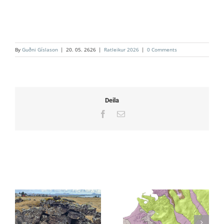
By
Guðni Gíslason
|
20. 05. 2626
|
Ratleikur 2026
|
0 Comments
Deila
Facebook
Email
Related Posts
30. Ratleikur
Þema leiksins er:
Hafnarfjarðar er
Hraunin ofan