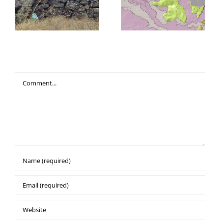
hafinn!
Hafnarfjarðar
Leave A Comment
Comment