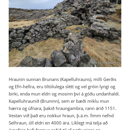
Image
Hraunin sunnan Brunans (Kapelluhrauns), milli Gerðis
og Efri-hellra, eru tiltölulega slétt og vel gróin lyngi og
birki, enda mun eldri og mosinn því á góðu undanhaldi.
Kapelluhraunið (Bruninn), sem er bæði miklu mun
hærra og úfnara, þakið hraungambra, rann árið 1151.
Vestan við það eru nokkur hraun, þ.á.m. fimm nefnd
Selhraun, öll eldri en 4000 ára. Líklegt má telja að