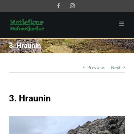
Skip
Facebook
Instagram
to
content
3. Hraunin
Previous
Next
3. Hraunin
View
Larger