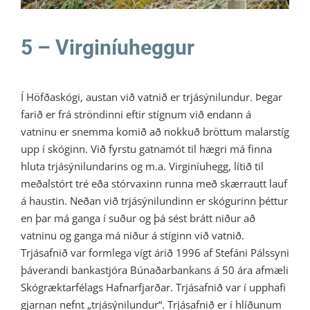
5 – Virginíuheggur
Í Höfðaskógi, austan við vatnið er trjásýnilundur. Þegar
farið er frá ströndinni eftir stígnum við endann á
vatninu er snemma komið að nokkuð bröttum malarstíg
upp í skóginn. Við fyrstu gatna­mót til hægri má finna
hluta trjásýnilundarins og m.a. Virginíuhegg, lítið til
meðalstórt tré eða stórvaxinn runna með skærrautt lauf
á haustin. Neðan við trjásýnilundinn er skóg­urinn þéttur
en þar má ganga í suður og þá sést brátt niður að
vatninu og ganga má niður á stíginn við vatnið.
Trjásafnið var formlega vígt árið 1996 af Stefáni Pálssyni
þáverandi bankastjóra Búnaðarbankans á 50 ára afmæli
Skógræktarfélags Hafnarfjarðar. Trjásafnið var í upphafi
gjarnan nefnt „trjásýnilundur“. Trjásafnið er í hlíðunum