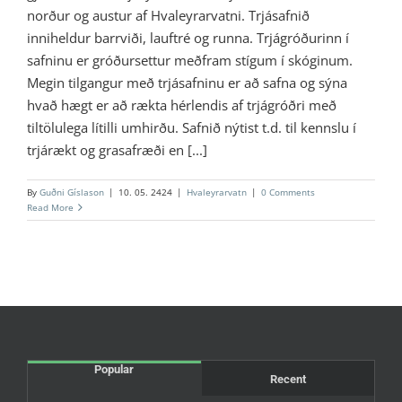
norður og austur af Hvaleyrarvatni. Trjásafnið
inniheldur barrviði, lauftré og runna. Trjágróðurinn í
safninu er gróðursettur meðfram stígum í skóginum.
Megin tilgangur með trjásafninu er að safna og sýna
hvað hægt er að rækta hérlendis af trjágróðri með
tiltölulega lítilli umhirðu. Safnið nýtist t.d. til kennslu í
trjárækt og grasafræði en [...]
By
Guðni Gíslason
|
10. 05. 2424
|
Hvaleyrarvatn
|
0 Comments
Read More
Popular
Recent