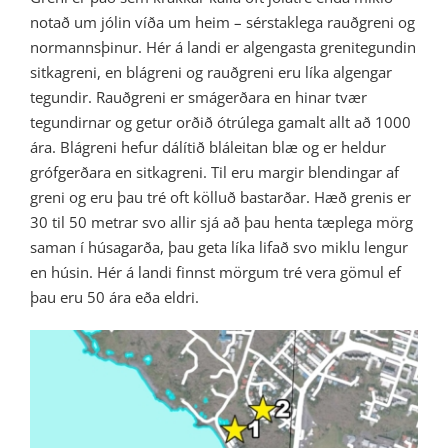
notað um jólin víða um heim – sérstaklega rauðgreni og
normannsþinur. Hér á landi er algengasta grenitegundin
sitkagreni, en blágreni og rauðgreni eru líka algengar
tegundir. Rauðgreni er smágerðara en hinar tvær
tegundirnar og getur orðið ótrúlega gamalt allt að 1000
ára. Blágreni hefur dálítið bláleitan blæ og er heldur
grófgerðara en sitkagreni. Til eru margir blendingar af
greni og eru þau tré oft kölluð bastarðar. Hæð grenis er
30 til 50 metrar svo allir sjá að þau henta tæplega mörg
saman í húsagarða, þau geta líka lifað svo miklu lengur
en húsin. Hér á landi finnst mörgum tré vera gömul ef
þau eru 50 ára eða eldri.