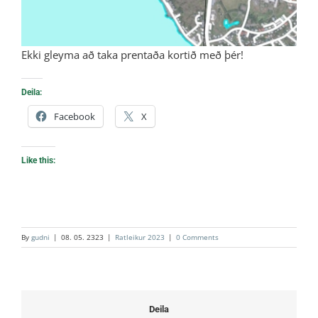
Ekki gleyma að taka prentaða kortið með þér!
Deila:
Facebook
X
Like this:
By
gudni
|
08. 05. 2323
|
Ratleikur 2023
|
0 Comments
Deila