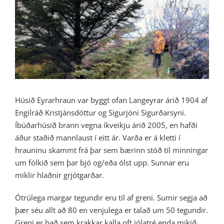
Image
Húsið Eyrarhraun var byggt ofan Langeyrar árið 1904 af
Engilráð Kristjánsdóttur og Sigurjóni Sigurðarsyni.
Íbúðarhúsið brann vegna íkveikju árið 2005, en hafði
áður staðið mannlaust í eitt ár. Varða er á kletti í
hrauninu skammt frá þar sem bærinn stóð til minningar
um fólkið sem þar bjó og/eða ólst upp. Sunnar eru
miklir hlaðnir grjótgarðar.
Ótrúlega margar tegundir eru til af greni. Sumir segja að
þær séu allt að 80 en venjulega er talað um 50 tegundir.
Greni er það sem krakkar kalla oft jólatré enda mikið