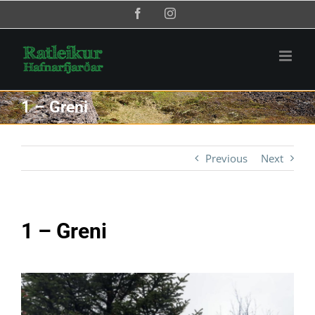
Skip
Facebook
Instagram
to
content
1 – Greni
Previous
Next
1 – Greni
View
Larger