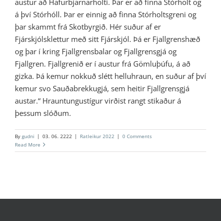
austur að Hafurbjarnarholti. Þar er að finna Stórholt og
á því Stórhóll. Þar er einnig að finna Stórholtsgreni og
þar skammt frá Skotbyrgið. Hér suður af er
Fjárskjólsklettur með sitt Fjárskjól. Þá er Fjallgrenshæð
og þar í kring Fjallgrensbalar og Fjallgrensgjá og
Fjallgren. Fjallgrenið er í austur frá Gömluþúfu, á að
gizka. Þá kemur nokkuð slétt helluhraun, en suður af því
kemur svo Sauðabrekkugjá, sem heitir Fjallgrensgjá
austar.“ Hrauntungustígur virðist rangt stikaður á
þessum slóðum.
By
gudni
|
03. 06. 2222
|
Ratleikur 2022
|
0 Comments
Read More