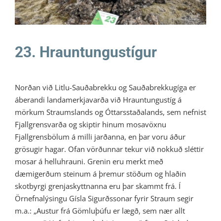
23. Hrauntungustígur
Norðan við Litlu-Sauðabrekku og Sauðabrekkugíga er
áberandi landamerkjavarða við Hrauntungustíg á
mörkum Straumslands og Óttarsstaðalands, sem nefnist
Fjallgrensvarða og skiptir hinum mosavöxnu
Fjallgrensbölum á milli jarðanna, en þar voru áður
grösugir hagar. Ofan vörðunnar tekur við nokkuð sléttir
mosar á helluhrauni. Grenin eru merkt með
dæmigerðum steinum á þrem­ur stöðum og hlaðin
skotbyrgi grenjaskyttnanna eru þar skammt frá. Í
Örnefnalýsingu Gísla Sigurðssonar fyrir Straum segir
m.a.: „Austur frá Gömluþúfu er lægð, sem nær allt