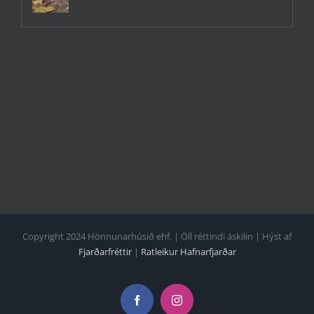
Copyright 2024 Hönnunarhúsið ehf. | Öll réttindi áskilin | Hýst af
Fjarðarfréttir
|
Ratleikur Hafnarfjarðar
Facebook
Instagram