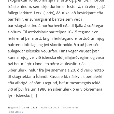
skógræktarfrömuð má sjá há furu- og grenitré. Í norður
frá steininum, sem skjöldurinn er festur á, má einnig sjá
fallegt lerkitré. Lerki (Larix), áður kallað lævirkjatré eða
barrfellir, er sumargrænt barrtré sem vex í
barrskógabeltinu á norðurhveli eða til fjalla á suðlægari
slóðum. Til ættkvíslarinnar teljast 10-15 tegundir en
lerki er af þallarætt. Engin lerkitegund er ættuð úr mjög
hafrænu loftslagi og því skortir nokkuð á að þær séu
aðlagaðar íslensku veðurfari. Hins vegar virðast þær
kunna mjög vel við íslenska eldfjallajarðveginn og vaxa
því betur í rýru landi en aðrar ættkvíslir trjáa.
Síberíulerki hefur frá því snemma á 20. öld verið notað
til skógræktar á Íslandi. Rússalerki, náskylt síberíulerki
eða afbrigði af sömu tegund, hefur mestmegnis tekið
við af því frá um 1980 en síberíulerkið er viðkvæmara
fyrir íslensku [...]
By
gudni
|
08. 05. 2323
|
Ratleikur 2023
|
0 Comments
Read More