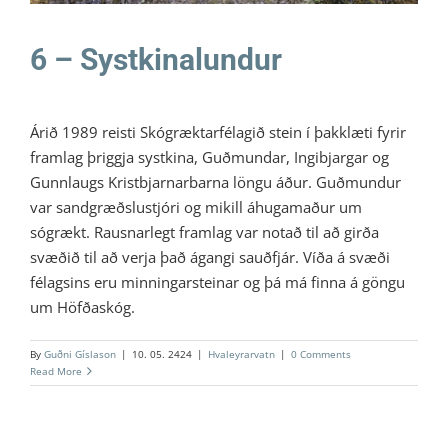
6 – Systkinalundur
Árið 1989 reisti Skógræktarfélagið stein í þakklæti fyrir
framlag þriggja systkina, Guðmundar, Ingi­bjargar og
Gunnlaugs Kristbjarnarbarna löngu áður. Guðmundur
var sandgræðslustjóri og mikill áhugamaður um
sógrækt. Rausnarlegt framlag var notað til að girða
svæðið til að verja það ágangi sauðfjár. Víða á svæði
félagsins eru minningarsteinar og þá má finna á göngu
um Höfðaskóg.
By
Guðni Gíslason
|
10. 05. 2424
|
Hvaleyrarvatn
|
0 Comments
Read More