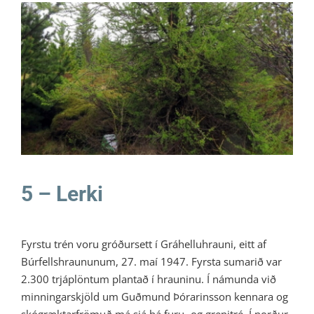
5 – Lerki
Ratleikur 2023
5 – Lerki
Fyrstu trén voru gróðursett í Gráhelluhrauni, eitt af
Búrfellshraununum, 27. maí 1947. Fyrsta sumarið var
2.300 trjáplöntum plantað í hrauninu. Í námunda við
minningarskjöld um Guðmund Þórarinsson kennara og