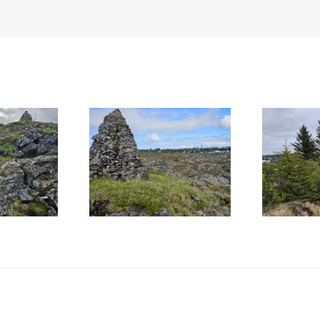
hóll
3. Miðaftanhóll
4.