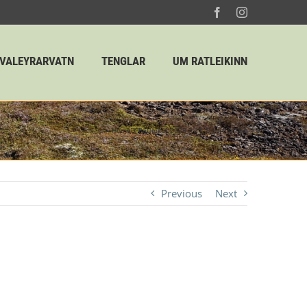
Facebook
Instagram
HVALEYRARVATN
TENGLAR
UM RATLEIKINN
Home
Ratleikur 2025
27. Sigurðarhæð
Previous
Next