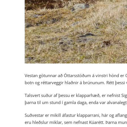
Vestan götunnar að Óttarsstöðum á vinstri hönd er G
botn og réttarveggir hlaðnir á brúnunum. Rétt þessi 
Talsvert suður af þessu er klapparhæð, er nefnist Sig
þarna til um stund í gamla daga, enda var alvanalegt,
Suðvestar er mikill áfastur klapparrani, hár og aflan
eru hleðslur miklar, sem nefnast Kúarétt. Þarna mun