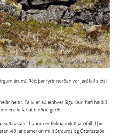
m árum). Rétt þar fyrir norðan var jarðfall slétt í
llir heitir. Talið er að einhver Sigurður hafi haldið
nn eru leifar af hlöðnu gerði.
. Suðaustan í honum er feikna mikið jarðfall. Í því
stan við landamerkin milli Straums og Óttarsstaða,