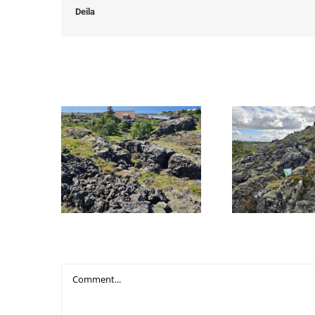
Deila
Related Posts
1. Hæðin / Ljósaklif
2. Hádegis
Leave A Comment
Comment