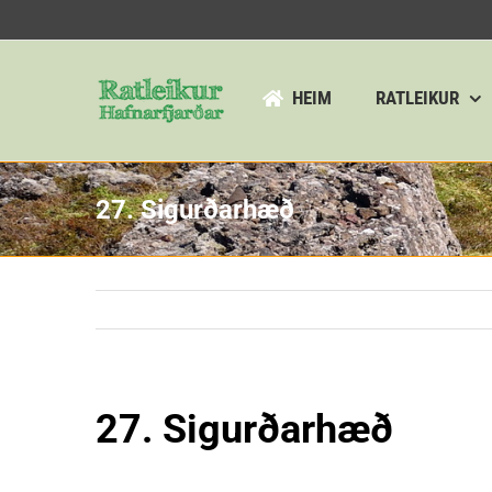
Skip
to
content
HEIM
RATLEIKUR
27. Sigurðarhæð
27. Sigurðarhæð