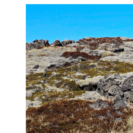
View
Larger
Image