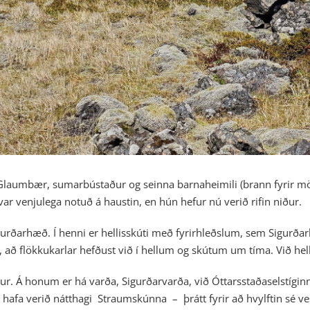
laumbær, sumarbústaður og seinna barnaheimili (brann fyrir mörgu
var venjulega notuð á haustin, en hún hefur nú verið rifin niður.
urðarhæð. Í henni er hellisskúti með fyrirhleðslum, sem Sigurðarhe
 að flökkukarlar hefðust við í hellum og skútum um tíma. Við helli
gur. Á honum er há varða, Sigurðarvarða, við Óttarsstaðaselstíginn
 hafa verið nátthagi Straumskúnna – þrátt fyrir að hvylftin sé ve