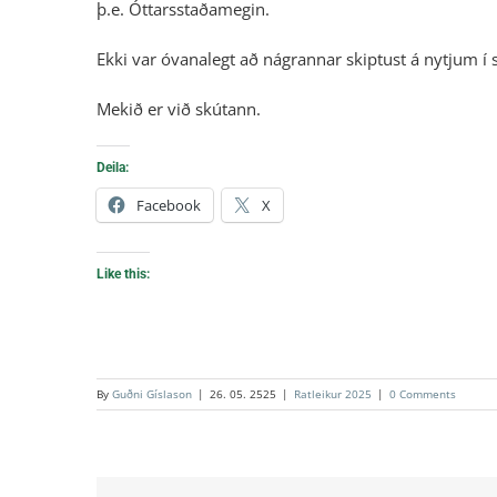
þ.e. Óttarsstaðamegin.
Ekki var óvanalegt að nágrannar skiptust á nytjum í sk
Mekið er við skútann.
Deila:
Facebook
X
Like this:
By
Guðni Gíslason
|
26. 05. 2525
|
Ratleikur 2025
|
0 Comments