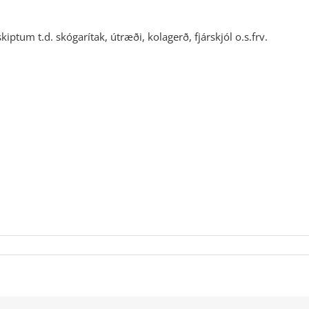
iptum t.d. skógarítak, útræði, kolagerð, fjárskjól o.s.frv.