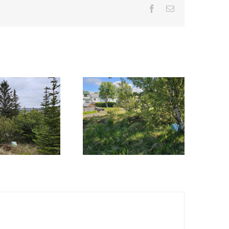
Facebook
Email
 Hamarinn
5. Holtið