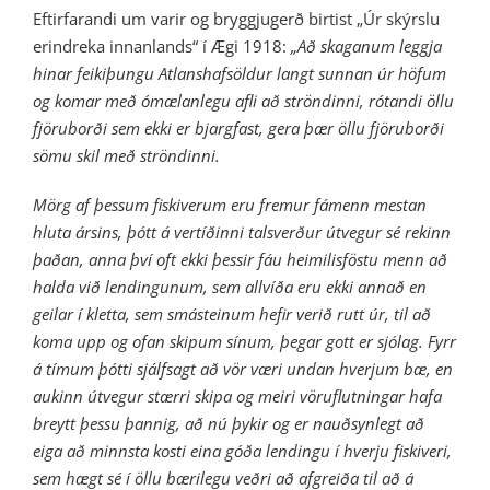
Eftirfarandi um varir og bryggjugerð birtist „Úr skýrslu
erindreka innanlands“ í Ægi 1918:
„Að skaganum leggja
hinar feikiþungu Atlanshafsöldur langt sunnan úr höfum
og komar með ómælanlegu afli að ströndinni, rótandi öllu
fjöruborði sem ekki er bjargfast, gera þær öllu fjöruborði
sömu skil með ströndinni.
Mörg af þessum fiskiverum eru fremur fámenn mestan
hluta ársins, þótt á vertíðinni talsverður útvegur sé rekinn
þaðan, anna því oft ekki þessir fáu heimilisföstu menn að
halda við lendingunum, sem allvíða eru ekki annað en
geilar í kletta, sem smásteinum hefir verið rutt úr, til að
koma upp og ofan skipum sínum, þegar gott er sjólag. Fyrr
á tímum þótti sjálfsagt að vör væri undan hverjum bæ, en
aukinn útvegur stærri skipa og meiri vöruflutningar hafa
breytt þessu þannig, að nú þykir og er nauðsynlegt að
eiga að minnsta kosti eina góða lendingu í hverju fiskiveri,
sem hægt sé í öllu bærilegu veðri að afgreiða til að á