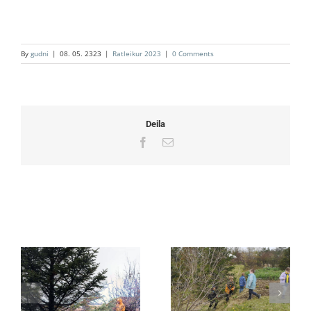
By
gudni
|
08. 05. 2323
|
Ratleikur 2023
|
0 Comments
Deila
Facebook
Email
Related Posts
1 – Greni
2 – Gata