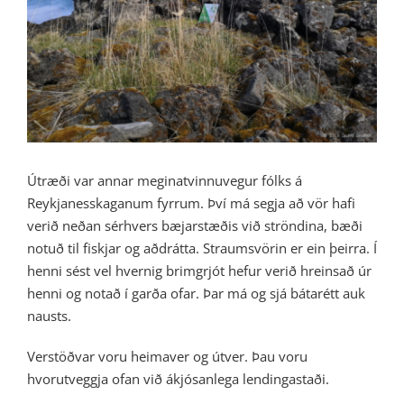
Image
Útræði var annar meginatvinnuvegur fólks á
Reykjanesskaganum fyrrum. Því má segja að vör hafi
verið neðan sérhvers bæjarstæðis við ströndina, bæði
notuð til fiskjar og aðdrátta. Straumsvörin er ein þeirra. Í
henni sést vel hvernig brimgrjót hefur verið hreinsað úr
henni og notað í garða ofar. Þar má og sjá bátarétt auk
nausts.
Verstöðvar voru heimaver og útver. Þau voru
hvorutveggja ofan við ákjósanlega lendingastaði.