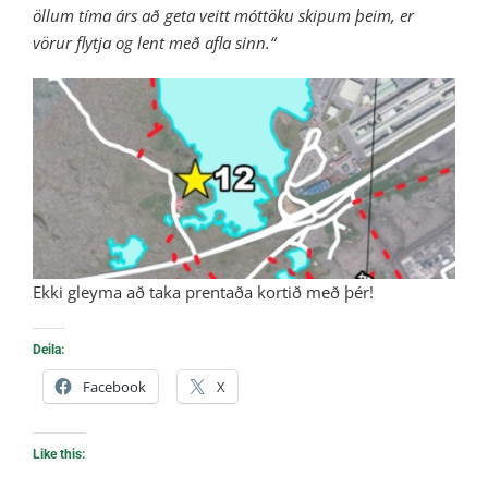
öllum tíma árs að geta veitt móttöku skipum þeim, er
vörur flytja og lent með afla sinn.“
Ekki gleyma að taka prentaða kortið með þér!
Deila:
Facebook
X
Like this: