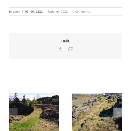
By
gudni
|
03. 06. 2222
|
Ratleikur 2022
|
0 Comments
Deila
Facebook
Email
Related Posts
1. Kirkjuvegur (norðan
2. Engidalsstígur
Hjallabrautar)