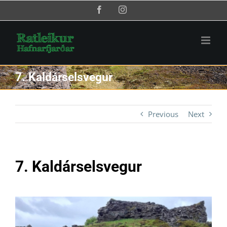
Skip
Facebook
Instagram
to
content
7. Kaldárselsvegur
Previous
Next
7. Kaldárselsvegur
View
Larger