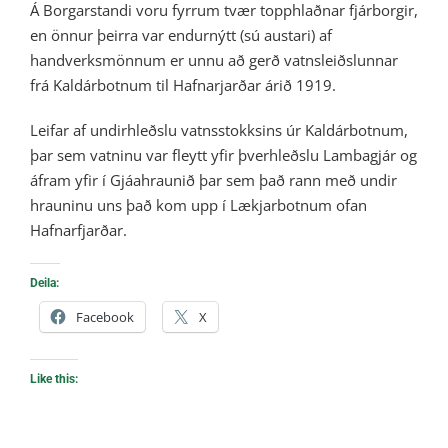
Á Borgarstandi voru fyrrum tvær topphlaðnar fjárborgir,
en önnur þeirra var endurnýtt (sú austari) af
handverksmönnum er unnu að gerð vatnsleiðslunnar
frá Kaldárbotnum til Hafnarjarðar árið 1919.
Leifar af undirhleðslu vatnsstokksins úr Kaldárbotnum,
þar sem vatninu var fleytt yfir þverhleðslu Lambagjár og
áfram yfir í Gjáahraunið þar sem það rann með undir
hrauninu uns það kom upp í Lækjarbotnum ofan
Hafnarfjarðar.
Deila:
Facebook
X
Like this: