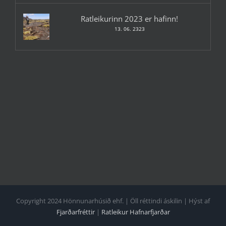
Ratleikurinn 2023 er hafinn!
13. 06. 2323
Copyright 2024 Hönnunarhúsið ehf. | Öll réttindi áskilin | Hýst af
Fjarðarfréttir
|
Ratleikur Hafnarfjarðar