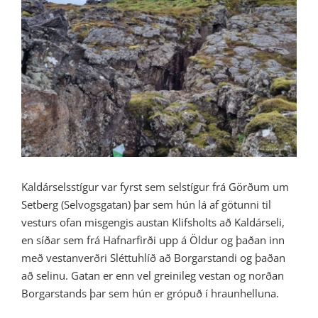
Image
Kaldárselsstígur var fyrst sem selstígur frá Görðum um
Setberg (Selvogsgatan) þar sem hún lá af götunni til
vesturs ofan misgengis austan Klifsholts að Kaldárseli,
en síðar sem frá Hafnarfirði upp á Öldur og þaðan inn
með vestanverðri Sléttuhlíð að Borgarstandi og þaðan
að selinu. Gatan er enn vel greinileg vestan og norðan
Borgarstands þar sem hún er grópuð í hraunhelluna.