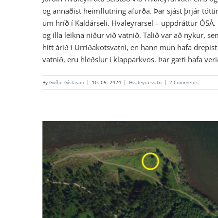
og annaðist heimflutning afurða. Þar sjást þrjár tótti
um hríð í Kaldárseli. Hvaleyrarsel – uppdráttur ÓSÁ. 
og illa leikna niður við vatnið. Talið var að nykur, s
hitt árið í Urriðakotsvatni, en hann mun hafa drepist 
vatnið, eru hleðslur í klapparkvos. Þar gæti hafa verið
By
Guðni Gíslason
|
10. 05. 2424
|
Hvaleyrarvatn
|
2 Comments