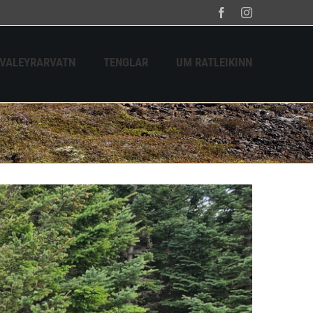
Facebook
Instagram
HVALEYRARVATN
TENGLAR
UM RATLEIKINN
Home
Tag:
Hvaleyrarsel