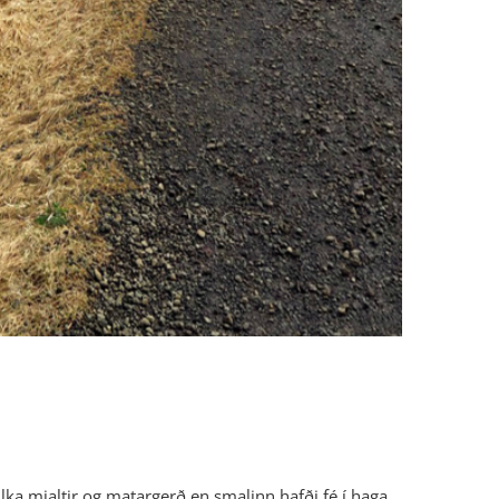
úlka mjaltir og matargerð en smalinn hafði fé í haga