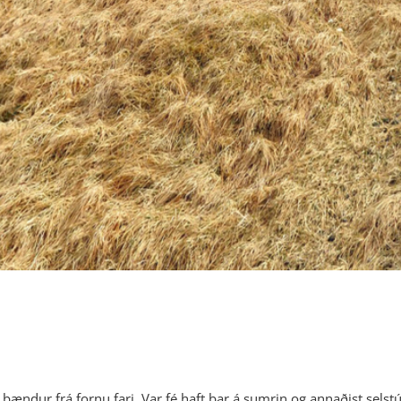
g bændur frá fornu fari. Var fé haft þar á sumrin og annaðist selst