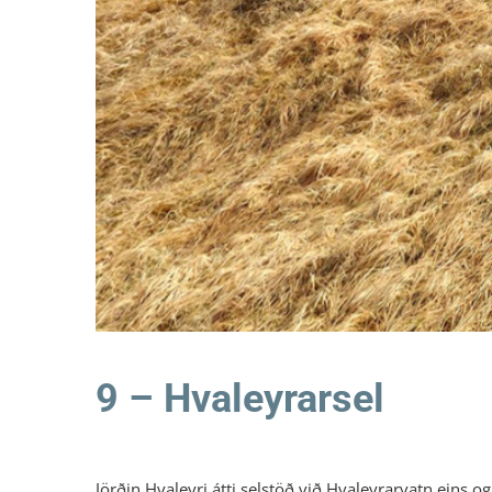
9 – Hvaleyrarsel
Jörðin Hvaleyri átti selstöð við Hvaleyrarvatn eins o