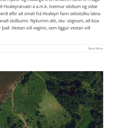
i við Hvaleyrarvatn á a.m.k. tveimur stöðum og síðar
ið eftir að smali frá Hvaleyri fann selsstúlku látna
g banað stúlkunni. Nykurinn átti, skv. sögnum, að búa
ir það. Vestan við veginn, sem liggur vestan við
Read More