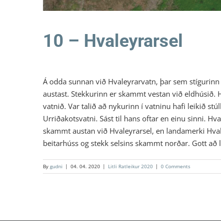
10 – Hvaleyrarsel
Á odda sunnan við Hvaleyrarvatn, þar sem stígurinn ski
austast. Stekkurinn er skammt vestan við eldhúsið. Hv
vatnið. Var talið að nykurinn í vatninu hafi leikið s
Urriðakotsvatni. Sást til hans oftar en einu sinni. Hv
skammt austan við Hvaleyrarsel, en landamerki Hvale
beitarhúss og stekk selsins skammt norðar. Gott að 
By
gudni
|
04. 04. 2020
|
Litli Ratleikur 2020
|
0 Comments