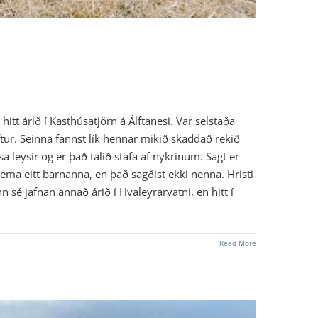
itt árið í Kasthúsatjörn á Álftanesi. Var selstaða
tur. Seinna fannst lík hennar mikið skaddað rekið
a leysir og er það talið stafa af nykrinum. Sagt er
 nema eitt barnanna, en það sagðist ekki nenna. Hristi
n sé jafnan annað árið í Hvaleyrarvatni, en hitt í
Read More