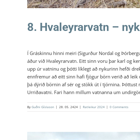
8. Hvaleyrarvatn – nyk
Í Gráskinnu hinni meiri (Sigurður Nordal og Þórbergur
áður við Hvaleyrarvatn. Eitt sinn voru þar karl og k
upp úr vatninu og þótti líklegt að nykurinn hefði dre
ennfremur að eitt sinn hafi fjögur börn verið að leik 
þá dýrið börnin af sér og stökk út í tjörnina. Þóttus
Urriðavatni. Fari hann millum vatnanna um undirgöng
By
Guðni Gíslason
|
28. 05. 2424
|
Ratleikur 2024
|
0 Comments