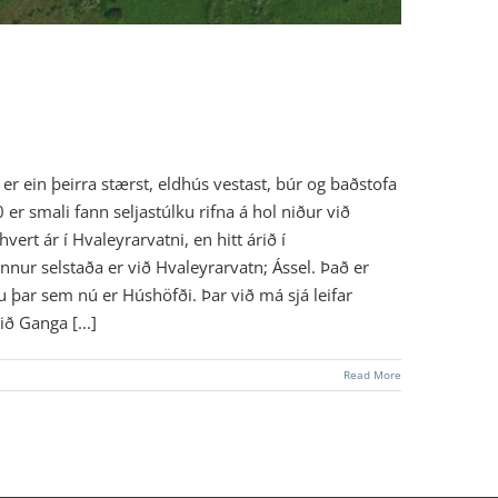
 er ein þeirra stærst, eldhús vestast, búr og baðstofa
er smali fann seljastúlku rifna á hol niður við
ert ár í Hvaleyrarvatni, en hitt árið í
 Önnur selstaða er við Hvaleyrarvatn; Ássel. Það er
 þar sem nú er Húshöfði. Þar við má sjá leifar
ð Ganga [...]
Read More