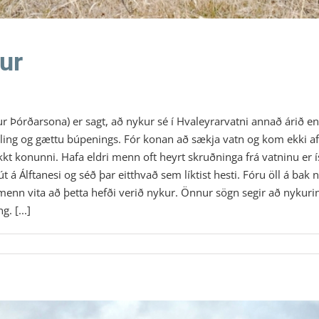
ur
 Þórðarsona) er sagt, að nykur sé í Hvaleyrarvatni annað árið en h
erling og gættu búpenings. Fór konan að sækja vatn og kom ekki af
kkt konunni. Hafa eldri menn oft heyrt skruðninga frá vatninu er ís
út á Álftanesi og séð þar eitthvað sem líktist hesti. Fóru öll á bak
t menn vita að þetta hefði verið nykur. Önnur sögn segir að nykurin
. [...]