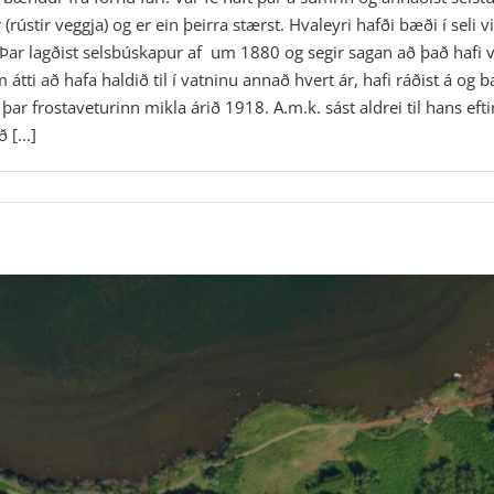
r (rústir veggja) og er ein þeirra stærst. Hvaleyri hafði bæði í sel
Þar lagðist selsbúskapur af um 1880 og segir sagan að það hafi ver
em átti að hafa haldið til í vatninu annað hvert ár, hafi ráðist á o
þar frostaveturinn mikla árið 1918. A.m.k. sást aldrei til hans eft
 [...]