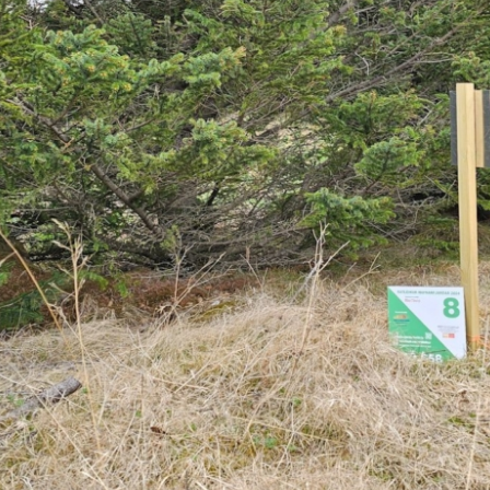
8. Hvaleyrarvatn – nykur
Ratleikur 2024