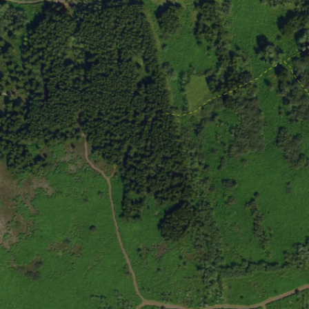
10 – Hvaleyrarsel
Litli Ratleikur 2020