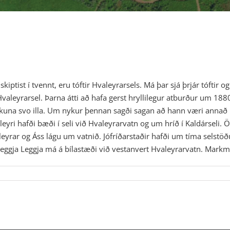
ptist í tvennt, eru tóftir Hvaleyrarsels. Má þar sjá þrjár tóftir og
aleyrarsel. Þarna átti að hafa gerst hryllilegur atburður um 1880 
túlkuna svo illa. Um nykur þennan sagði sagan að hann væri annað hv
aleyri hafði bæði í seli við Hvaleyrarvatn og um hríð í Kaldárseli.
yrar og Áss lágu um vatnið. Jófríðarstaðir hafði um tíma selstöðu
leggja Leggja má á bílastæði við vestanvert Hvaleyrarvatn. Markmi