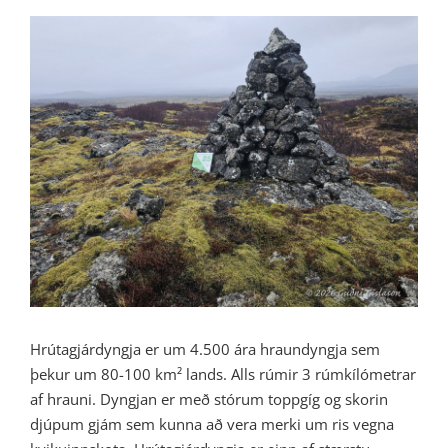
View
Larger
Image
Hrútagjárdyngja er um 4.500 ára hraundyngja sem
þekur um 80-100 km² lands. Alls rúmir 3 rúmkílómetrar
af hrauni. Dyngjan er með stórum toppgíg og skorin
djúpum gjám sem kunna að vera merki um ris vegna