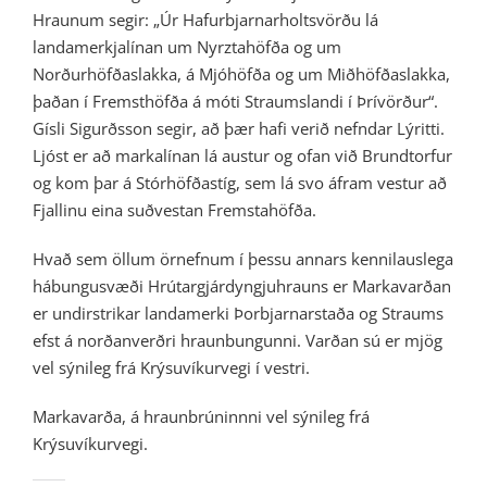
Hraunum segir: „Úr Hafurbjarnarholtsvörðu lá
landamerkjalínan um Nyrztahöfða og um
Norðurhöfðaslakka, á Mjóhöfða og um Miðhöfðaslakka,
þaðan í Fremsthöfða á móti Straumslandi í Þrívörður“.
Gísli Sigurðsson segir, að þær hafi verið nefndar Lýritti.
Ljóst er að markalínan lá austur og ofan við Brundtorfur
og kom þar á Stórhöfðastíg, sem lá svo áfram vestur að
Fjallinu eina suðvestan Fremstahöfða.
Hvað sem öllum örnefnum í þessu annars kennilauslega
hábungusvæði Hrútargjárdyngjuhrauns er Markavarðan
er undirstrikar landamerki Þorbjarnarstaða og Straums
efst á norðanverðri hraunbungunni. Varðan sú er mjög
vel sýnileg frá Krýsuvíkurvegi í vestri.
Markavarða, á hraunbrúninnni vel sýnileg frá
Krýsuvíkurvegi.