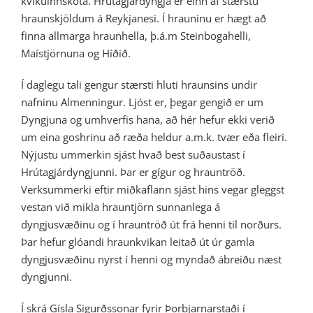
kvikuinnskota. Hrútagjárdyngja er einn af stærstu
hraunskjöldum á Reykjanesi. Í hrauninu er hægt að
finna allmarga hraunhella, þ.á.m Steinbogahelli,
Maístjörnuna og Híðið.
Í daglegu tali gengur stærsti hluti hraunsins undir
nafninu Almenningur. Ljóst er, þegar gengið er um
Dyngjuna og umhverfis hana, að hér hefur ekki verið
um eina goshrinu að ræða heldur a.m.k. tvær eða fleiri.
Nýjustu ummerkin sjást hvað best suðaustast í
Hrútagjárdyngjunni. Þar er gígur og hrauntröð.
Verksummerki eftir miðkaflann sjást hins vegar gleggst
vestan við mikla hrauntjörn sunnanlega á
dyngjusvæðinu og í hrauntröð út frá henni til norðurs.
Þar hefur glóandi hraunkvikan leitað út úr gamla
dyngjusvæðinu nyrst í henni og myndað ábreiðu næst
dyngjunni.
Í skrá Gísla Sigurðssonar fyrir Þorbjarnarstaði í