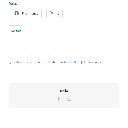
Deila:
Facebook
X
Like this:
By
Guðni Gíslason
|
20. 05. 2626
|
Ratleikur 2026
|
0 Comments
Deila
Facebook
Email