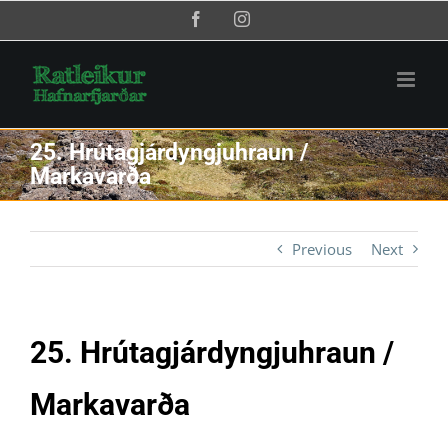
Skip
Facebook
Instagram
to
content
25. Hrútagjárdyngjuhraun /
Markavarða
Previous
Next
25. Hrútagjárdyngjuhraun /
Markavarða