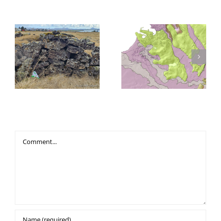
Related Posts
30. Ratleikur
Þema leiksins er:
Hafnarfjarðar er
Hraunin ofan
hafinn!
Hafnarfjarðar
Leave A Comment
Comment