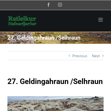
Skip
Facebook
Instagram
to
content
27. Geldingahraun /Selhraun
Previous
Next
27. Geldingahraun /Selhraun
View
Larger