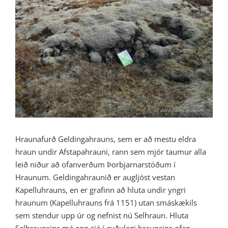
Image
Hraunafurð Geldingahrauns, sem er að mestu eldra
hraun undir Afstapahrauni, rann sem mjór taumur alla
leið niður að ofanverðum Þorbjarnarstöðum í
Hraunum. Geldingahraunið er augljóst vestan
Kapelluhrauns, en er grafinn að hluta undir yngri
hraunum (Kapelluhrauns frá 1151) utan smáskækils
sem stendur upp úr og nefnist nú Selhraun. Hluta