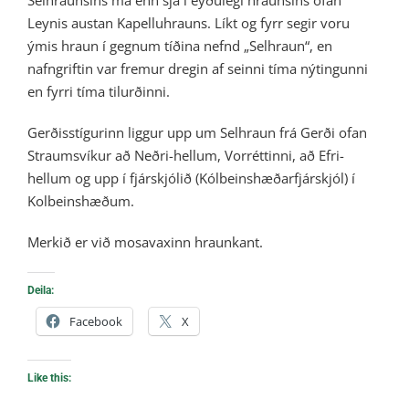
Selhraunsins má enn sjá í eyðulegi hraunsins ofan
Leynis austan Kapelluhrauns. Líkt og fyrr segir voru
ýmis hraun í gegnum tíðina nefnd „Selhraun“, en
nafngriftin var fremur dregin af seinni tíma nýtingunni
en fyrri tíma tilurðinni.
Gerðisstígurinn liggur upp um Selhraun frá Gerði ofan
Straumsvíkur að Neðri-hellum, Vorréttinni, að Efri-
hellum og upp í fjárskjólið (Kólbeinshæðarfjárskjól) í
Kolbeinshæðum.
Merkið er við mosavaxinn hraunkant.
Deila:
Facebook
X
Like this: