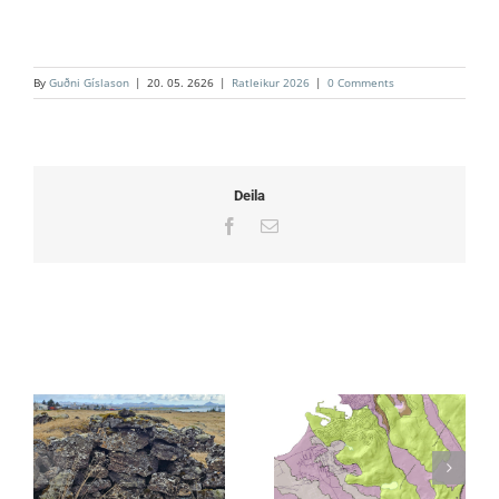
By
Guðni Gíslason
|
20. 05. 2626
|
Ratleikur 2026
|
0 Comments
Deila
Facebook
Email
Related Posts
30. Ratleikur
Þema leiksins er:
Hafnarfjarðar er
Hraunin ofan
hafinn!
Hafnarfjarðar