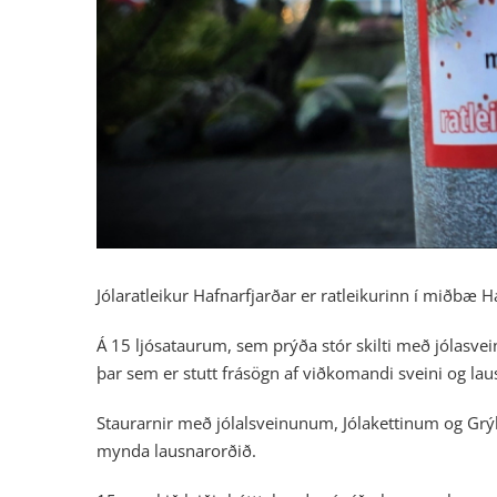
Jólaratleikur Hafnarfjarðar er ratleikurinn í miðbæ
Á 15 ljósataurum, sem prýða stór skilti með jólasvei
þar sem er stutt frásögn af viðkomandi sveini og lau
Staurarnir með jólalsveinunum, Jólakettinum og Grý
mynda lausnarorðið.