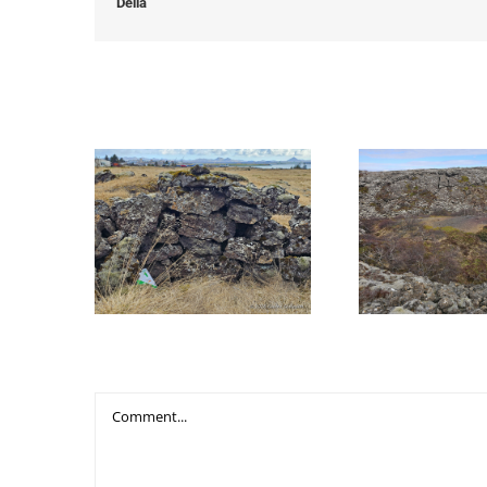
Deila
Related Posts
30. Ratleikur Hafnarfjarðar
Ratleikskortin e
er hafinn!
prentun
Leave A Comment
Comment