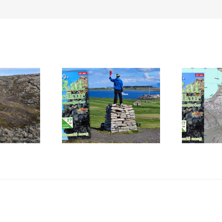
ru farin í
Ratleikur Hafnarfjarðar
Ratleikur
!
2025 er hafinn!