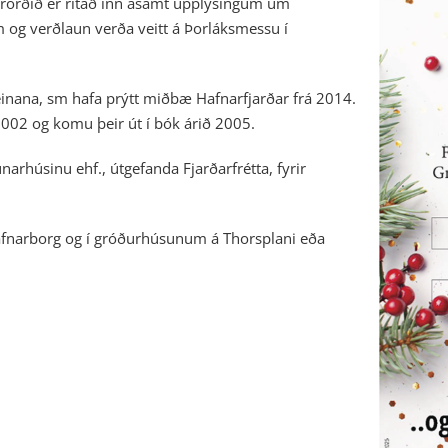
arorðið er ritað inn ásamt upplýsingum um
 og verðlaun verða veitt á Þorláksmessu í
einana, sm hafa prýtt miðbæ Hafnarfjarðar frá 2014.
2002 og komu þeir út í bók árið 2005.
arhúsinu ehf., útgefanda Fjarðarfrétta, fyrir
afnarborg og í gróðurhúsunum á Thorsplani eða