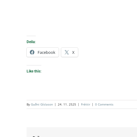
Deila:
Facebook
X
Like this:
By
Guðni Gíslason
|
24. 11. 2525
|
Fréttir
|
0 Comments