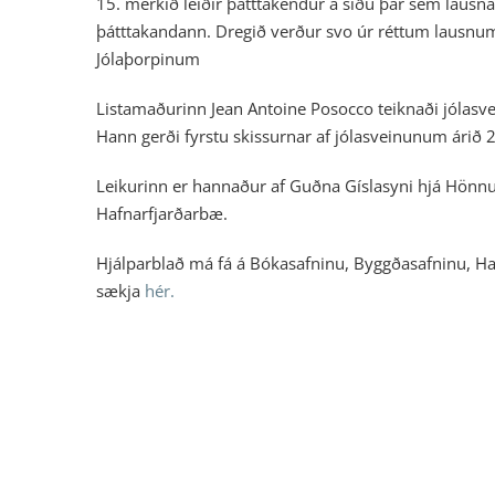
15. merkið leiðir þátttakendur á síðu þar sem lausn
þátttakandann. Dregið verður svo úr réttum lausnum
Jólaþorpinum
Listamaðurinn Jean Antoine Posocco teiknaði jólasv
Hann gerði fyrstu skissurnar af jólasveinunum árið 
Leikurinn er hannaður af Guðna Gíslasyni hjá Hönnun
Hafnarfjarðarbæ.
Hjálparblað má fá á Bókasafninu, Byggðasafninu, H
sækja
hér.