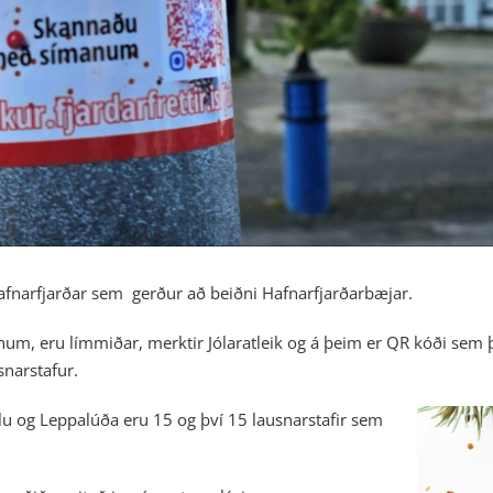
 Hafnarfjarðar sem gerður að beiðni Hafnarfjarðarbæjar.
num, eru límmiðar, merktir Jólaratleik og á þeim er QR kóði sem 
snarstafur.
lu og Leppalúða eru 15 og því 15 lausnarstafir sem