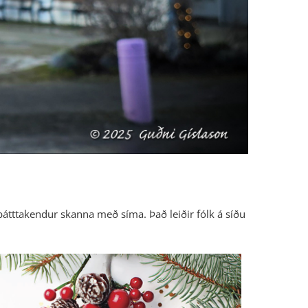
þátttakendur skanna með síma. Það leiðir fólk á síðu