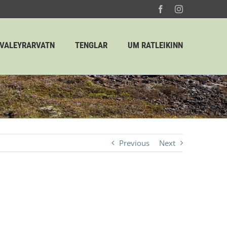
Facebook
Instagram
HVALEYRARVATN
TENGLAR
UM RATLEIKINN
Home
Fréttir
Jólaratleikurinn í miðbænum er hafinn
Previous
Next