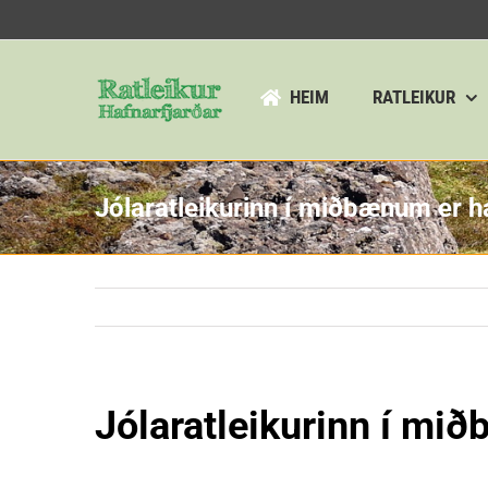
Skip
to
content
HEIM
RATLEIKUR
Jólaratleikurinn í miðbænum er h
Jólaratleikurinn í mi