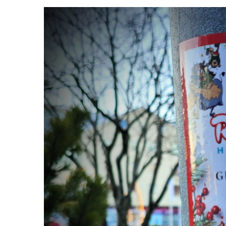
View
Larger
Image