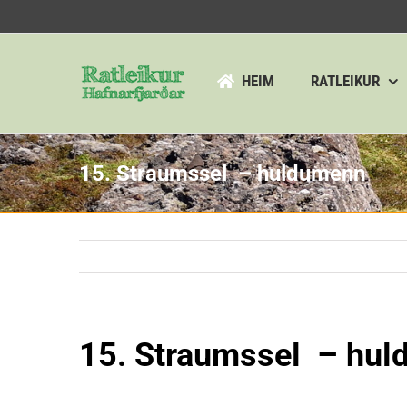
Skip
to
content
HEIM
RATLEIKUR
15. Straumssel – huldumenn
15. Straumssel – hu