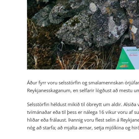
Áður fyrr voru selsstörfin og smalamennskan órjúfan
Reykjanesskaganum, en selfarir lögðust að mestu u
Selsstörfin héldust mikið til óbreytt um aldir. Alsi
tvímánaðar eða til þess er nálega 16 vikur voru af su
hliðar eða frálaust. Þannig voru flest selin á Reykj
nóg að starfa; að mjalta ærnar, setja mjólkina og hir