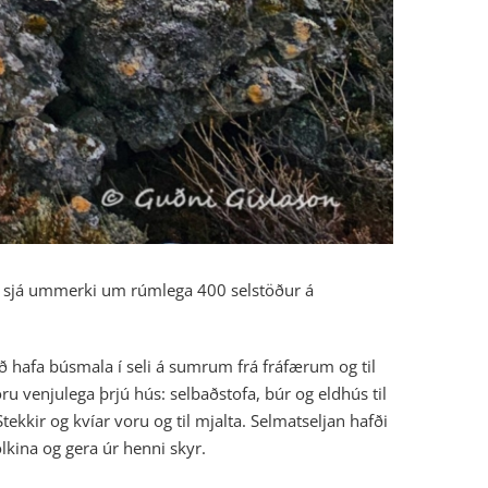
má sjá ummerki um rúmlega 400 selstöður á
ð hafa búsmala í seli á sumrum frá fráfærum og til
ru venjulega þrjú hús: selbaðstofa, búr og eldhús til
ekkir og kvíar voru og til mjalta. Selmatseljan hafði
lkina og gera úr henni skyr.