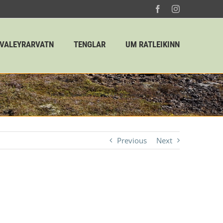
Facebook
Instagram
HVALEYRARVATN
TENGLAR
UM RATLEIKINN
Home
Ratleikur 2024
15. Straumssel – huldumenn
Previous
Next