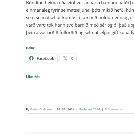
Bóndinn heima eða einhver annar á bænum hafði það st
einmanaleg fyrir selmatseljuna, þótt mikið hefði hú
sem selmatseljur komust í tæri við huldumenn og urð
varð vart; tók hann svo barnið með sér og ól það up
þeirra var orðið fullorðið og selmatseljan gift kona 
Deila:
Facebook
X
Like this:
By
Guðni Gíslason
|
28. 05. 2424
|
Ratleikur 2024
|
0 Comments