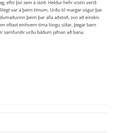
 eftir því sem á stóð. Heldur hefir vistin verið
lilegt var á þeim tímum. Urðu til margar sögur þar
ldumaðurinn þeim þar alla aðstoð, svo að einskis
om oftast einhvern tíma löngu síðar, þegar barn
n þeir samfundir urðu báðum jafnan að bana.