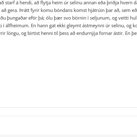
arf á hendi, að flytja heim úr selinu annan eða þriðja hvern dag,
n að gera. Þrátt fyrir komu bóndans komst hjátrúin þar að, sem eð
u þungaðar eftir þá; ólu þær svo börnin í seljunum, og veitti hu
p í álfheimum. En hann gat ekki gleymt ástmeynni úr selinu, og k
fyrir löngu, og birtist henni til þess að endurnýja fornar ástir. E