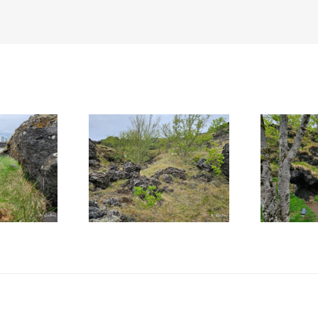
3. Víðistaðir –
4. Hellisg
– draugur
óbrynnishólmi –
verndardísir