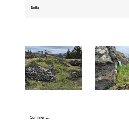
Deila
Related Posts
1. Skerseyri – sæskrímsli
2. Brúsastaðir 
Leave A Comment
Comment