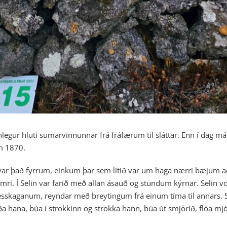
legur hluti sumarvinnunnar frá fráfærum til sláttar. Enn í dag 
m 1870.
ða var það fyrrum, einkum þar sem lítið var um haga nærri bæjum a
mri. Í Selin var farið með allan ásauð og stundum kýrnar. Selin vo
anesskaganum, reyndar með breytingum frá einum tíma til annars. St
ða hana, búa í strokkinn og strokka hann, búa út smjörið, flóa mjó