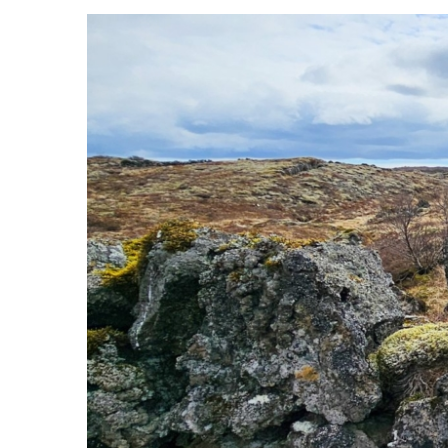
View
Larger
Image